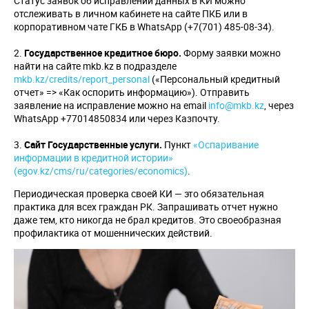
Статус заявок об исправлении данных в КИ можно
отслеживать в личном кабинете на сайте ПКБ или в
корпоративном чате ГКБ в WhatsApp (+7(701) 485-08-34).
Государственное кредитное бюро.
Форму заявки можно
найти на сайте mkb.kz в подразделе
mkb.kz/credits/report_personal
(«Персональный кредитный
отчет» => «Как оспорить информацию»). Отправить
заявление на исправление можно на email
info@mkb.kz
, через
WhatsApp +77014850834 или через Казпочту.
Сайт Государственные услуги.
Пункт
«Оспаривание
информации в кредитной истории»
(egov.kz/cms/ru/categories/economics)
.
Периодическая проверка своей КИ — это обязательная
практика для всех граждан РК. Запрашивать отчет нужно
даже тем, кто никогда не брал кредитов. Это своеобразная
профилактика от мошеннических действий.