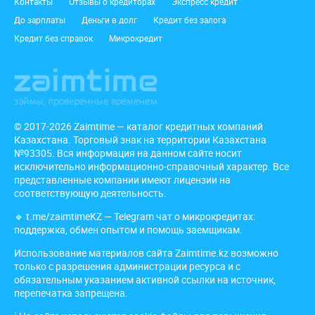
Подвал
Контакты
Отзывы о кредиторах
Экспресс кредит
До зарплаты
Деньги в долг
Кредит без залога
Кредит без справок
Микрокредит
© 2017-2026 Zaimtime — каталог кредитных компаний
Казахстана. Торговый знак на территории Казахстана
№93305. Вся информация на данном сайте носит
исключительно информационно-справочный характер. Все
представленные компании имеют лицензии на
соответствующую деятельность.
🔹
t.me/zaimtimeKZ
— Telegram чат о микрокредитах:
поддержка, обмен опытом и помощь заемщикам.
Использование материалов сайта Zaimtime.kz возможно
только с разрешения администрации ресурса и с
обязательным указанием активной ссылки на источник,
перепечатка запрещена.