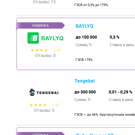
Отзывы: 15
ГЭСВ от 0,3% до 179%.
BAYLYQ
до 100 000
0,3 %
Сумма, Tr
Ставка,
в день
3.89
Отзывы: 0
ГЭСВ 179%.
Tengebai
до 300 000
0,01 - 0,29 %
Сумма, Tr
Ставка,
в день
3.87
Отзывы: 0
ГЭСВ — до 46%. Круглосуточное онлай