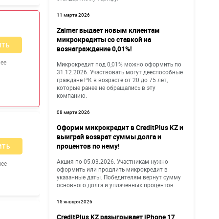
11 марта 2026
Zaimer выдает новым клиентам
микрокредиты со ставкой на
ИТЬ
вознаграждение 0,01%!
ее
Микрокредит под 0,01% можно оформить по
31.12.2026. Участвовать могут дееспособные
граждане РК в возрасте от 20 до 75 лет,
которые ранее не обращались в эту
компанию.
08 марта 2026
Оформи микрокредит в CreditPlus KZ и
выиграй возврат суммы долга и
процентов по нему!
ИТЬ
Акция по 05.03.2026. Участникам нужно
нее
оформить или продлить микрокредит в
указанные даты. Победителям вернут сумму
основного долга и уплаченных процентов.
15 января 2026
CreditPlus KZ разыгрывает iPhone 17