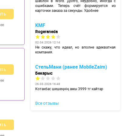
шаблон в Word. Долго, неудобно, иногда с
ошибками. Теперь счёт формируется из
карточки заказа за секунды. Удобнее
ИТЬ
KMF
ее
Rogeraneda
02.04.2026 12:14
Не скажу, что идеал, но вполне адекватная
компания.
СтепьМани (ранее MobileZaim)
ИТЬ
Бекарыс
ее
26.03.2026 16:48
Котакбас шешеңнің амы 3999 тг кайтар
Все отзывы
ИТЬ
нее