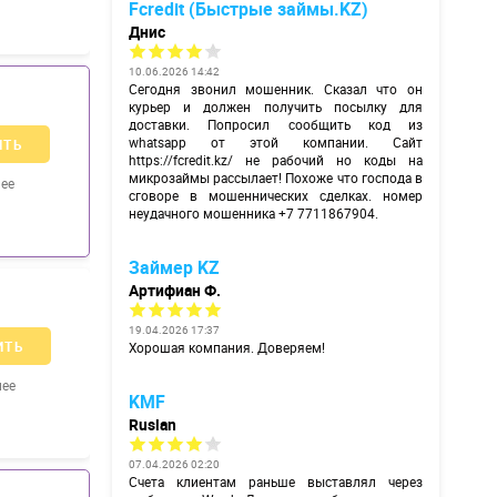
Fcredit (Быстрые займы.KZ)
Днис
10.06.2026 14:42
Сегодня звонил мошенник. Сказал что он
курьер и должен получить посылку для
доставки. Попросил сообщить код из
whatsapp от этой компании. Сайт
ИТЬ
https://fcredit.kz/
не рабочий но коды на
микрозаймы рассылает! Похоже что господа в
ее
сговоре в мошеннических сделках. номер
неудачного мошенника +7 7711867904.
Займер KZ
Артифиан Ф.
19.04.2026 17:37
ИТЬ
Хорошая компания. Доверяем!
нее
KMF
Ruslan
07.04.2026 02:20
Счета клиентам раньше выставлял через