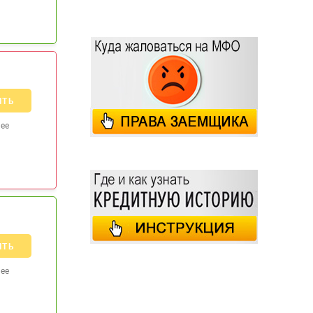
ИТЬ
ее
ИТЬ
ее