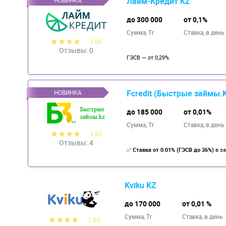
Лайм-Кредит KZ
до 300 000
от 0,1%
Сумма, Tr
Ставка,
в день
3.86
Отзывы: 0
ГЭСВ — от 0,29%.
Fcredit (Быстрые займы.
до 185 000
от 0,01%
Сумма, Tr
Ставка,
в день
3.85
Отзывы: 4
✅
Ставка от 0.01% (ГЭСВ до 36%)
в з
Kviku KZ
до 170 000
от 0,01 %
Сумма, Tr
Ставка,
в день
3.84