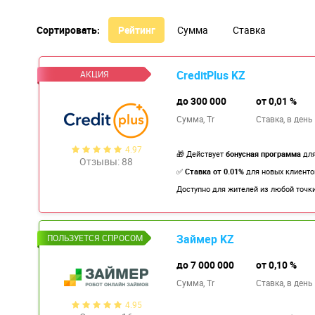
Сортировать:
Рейтинг
Сумма
Ставка
CreditPlus KZ
до 300 000
от 0,01 %
Сумма, Tr
Ставка,
в день
4.97
🎁 Действует
бонусная программа
для
Отзывы: 88
✅
Ставка от 0.01%
для новых клиент
Доступно для жителей из любой точки
Займер KZ
до 7 000 000
от 0,10 %
Сумма, Tr
Ставка,
в день
4.95