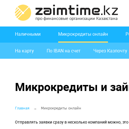
Перейти
к
основному
содержанию
Основная
Наличными
Микрокредиты онлайн
Р
навигация
Основная
На карту
По IBAN на счет
Через Казпочту
навигация
Микрокредиты и за
Строка
Главная
Микрокредиты онлайн
навигации
Отправлять заявки сразу в несколько компаний можно, эт