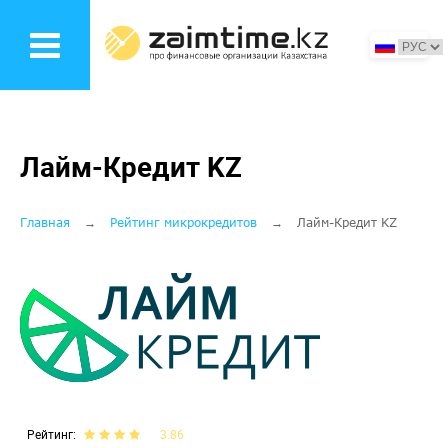
Перейти
к
основному
содержанию
Лайм-Кредит KZ
Строка
Главная
Рейтинг микрокредитов
Лайм-Кредит KZ
навигации
Рейтинг
3.86