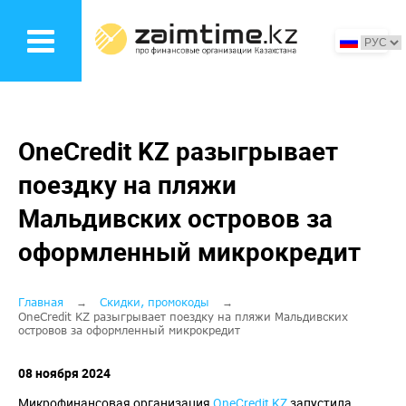
Перейти
к
основному
содержанию
OneCredit KZ разыгрывает
поездку на пляжи
Мальдивских островов за
оформленный микрокредит
Строка
Главная
Скидки, промокоды
OneCredit KZ разыгрывает поездку на пляжи Мальдивских
островов за оформленный микрокредит
навигации
08 ноября 2024
Микрофинансовая организация
OneCredit KZ
запустила