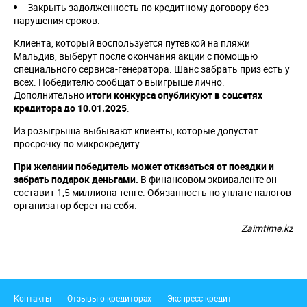
Закрыть задолженность по кредитному договору без
нарушения сроков.
Клиента, который воспользуется путевкой на пляжи
Мальдив, выберут после окончания акции с помощью
специального сервиса-генератора. Шанс забрать приз есть у
всех. Победителю сообщат о выигрыше лично.
Дополнительно
итоги конкурса опубликуют в соцсетях
кредитора до 10.01.2025
.
Из розыгрыша выбывают клиенты, которые допустят
просрочку по микрокредиту.
При желании победитель может отказаться от поездки и
забрать подарок деньгами.
В финансовом эквиваленте он
составит 1,5 миллиона тенге. Обязанность по уплате налогов
организатор берет на себя.
Zaimtime.kz
Подвал
Контакты
Отзывы о кредиторах
Экспресс кредит