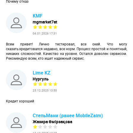
Почему отказ
KMF
mgmarket7at
04.01.2026 17:31
Всем привет! Лично тестировал, все окей. Что могу
сказать:кредитовался недавно, все норм. Процесс простой и понятный,
никаких сложностей. Качество на уровне. Остался доволен сервисом.
Рекомендую всем, кто ищет надежный сервис.
Lime KZ
Нургуль
25.12.2025 13:50
Кредит хороший
СтепьМани (ранее MobileZaim)
Жазира Өмірзақова