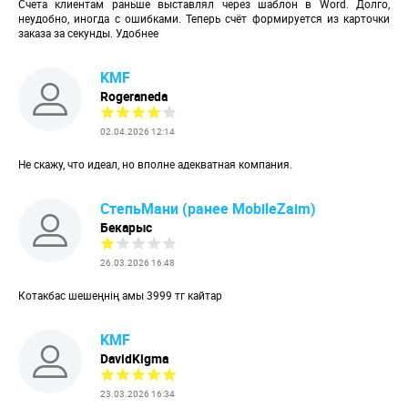
Счета клиентам раньше выставлял через шаблон в Word. Долго,
неудобно, иногда с ошибками. Теперь счёт формируется из карточки
заказа за секунды. Удобнее
KMF
Rogeraneda
02.04.2026 12:14
Не скажу, что идеал, но вполне адекватная компания.
СтепьМани (ранее MobileZaim)
Бекарыс
26.03.2026 16:48
Котакбас шешеңнің амы 3999 тг кайтар
KMF
DavidKigma
23.03.2026 16:34