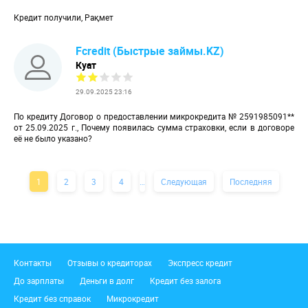
Кредит получили, Рақмет
Fcredit (Быстрые займы.KZ)
Куат
29.09.2025 23:16
По кредиту Договор о предоставлении микрокредита № 2591985091**
от 25.09.2025 г., Почему появилась сумма страховки, если в договоре
её не было указано?
Текущая
1
Page
2
Page
3
Page
4
…
Следующая
Следующая
Последняя
Последняя
Нумерация
страница
страница
страница
страниц
Подвал
Контакты
Отзывы о кредиторах
Экспресс кредит
До зарплаты
Деньги в долг
Кредит без залога
Кредит без справок
Микрокредит