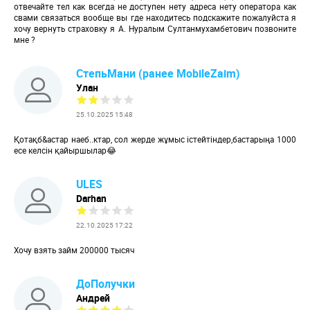
отвечайте тел как всегда не доступен нету адреса нету оператора как
свами связаться вообще вы где находитесь подскажите пожалуйста я
хочу вернуть страховку я А. Нуралым Султанмухамбетович позвоните
мне ?
СтепьМани (ранее MobileZaim)
Улан
25.10.2025 15:48
Қотақб&астар наеб..ктар, сол жерде жұмыс істейтіндер,бастарыңа 1000
есе келсін қайыршылар😂
ULES
Darhan
22.10.2025 17:22
Хочу взять займ 200000 тысяч
ДоПолучки
Андрей