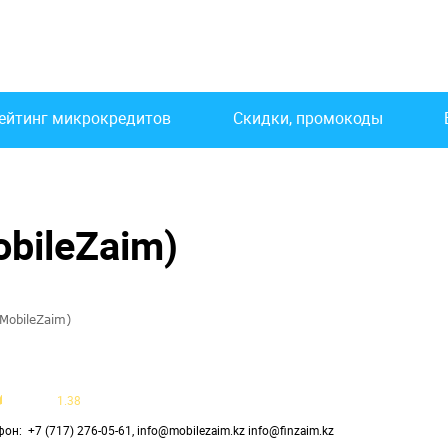
ейтинг микрокредитов
Скидки, промокоды
bileZaim)
MobileZaim)
1.38
фон
+7 (717) 276-05-61, info@mobilezaim.kz info@finzaim.kz