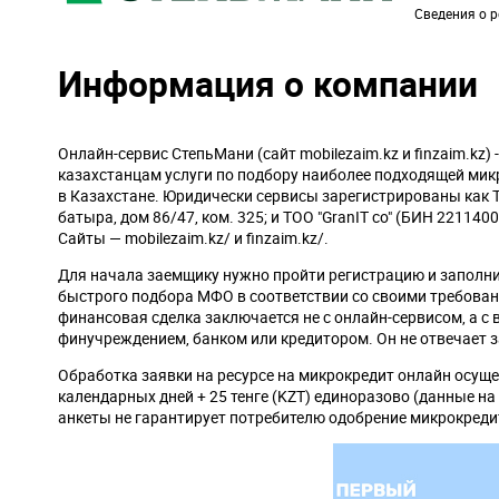
Сведения о р
Информация о компании
Онлайн-сервис СтепьМани (сайт mobilezaim.kz и finzaim.kz)
казахстанцам услуги по подбору наиболее подходящей ми
в Казахстане. Юридически сервисы зарегистрированы как ТО
батыра, дом 86/47, ком. 325; и ТОО "GranIT co" (БИН 221140
Сайты — mobilezaim.kz/ и finzaim.kz/.
Для начала заемщику нужно пройти регистрацию и заполнит
быстрого подбора МФО в соответствии со своими требовани
финансовая сделка заключается не с онлайн-сервисом, а 
финучреждением, банком или кредитором. Он не отвечает з
Обработка заявки на ресурсе на микрокредит онлайн осуще
календарных дней + 25 тенге (KZT) единоразово (данные на 
анкеты не гарантирует потребителю одобрение микрокреди