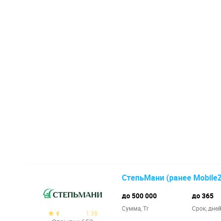
СтепьМани (ранее Mobile
до 500 000
до 365
Сумма, Tr
Срок, дне
1.38