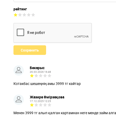
рейтинг
Бекарыс
26.03.2026 16:48
Котакбас шешеңнің амы 3999 тг кайтар
Жазира Өмірзақова
17.12.2025 12:25
Менен 3999 тг алып қалган картамнан неге менде займ алг