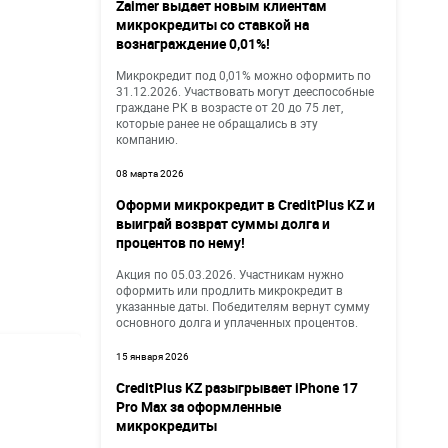
Zaimer выдает новым клиентам
микрокредиты со ставкой на
вознаграждение 0,01%!
Микрокредит под 0,01% можно оформить по
31.12.2026. Участвовать могут дееспособные
граждане РК в возрасте от 20 до 75 лет,
которые ранее не обращались в эту
компанию.
08 марта 2026
Оформи микрокредит в CreditPlus KZ и
выиграй возврат суммы долга и
процентов по нему!
Акция по 05.03.2026. Участникам нужно
оформить или продлить микрокредит в
указанные даты. Победителям вернут сумму
основного долга и уплаченных процентов.
15 января 2026
CreditPlus KZ разыгрывает iPhone 17
Pro Max за оформленные
микрокредиты