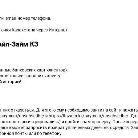
, email, номер телефона.
очки Казахстана через Интернет.
айл-Займ КЗ
анные банковских карт клиентов).
ужно только заполнить анкету.
й историей.
т них отказаться. Для этого ему необходимо зайти на сайт и нажать
/payment/unsubscribe/ и https://finzaim.kz/payment/unsubscribe/
. Да
с которого регистрировались) и пройти спам-проверку. После пере
также может запросить возврат уплаченных денежных средств. Зая
онной почты или по телефону.