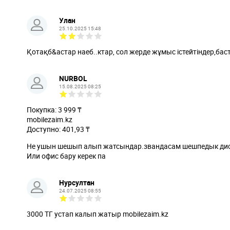
Улан
25.10.2025 15:48
Қотақб&астар наеб..ктар, сол жерде жұмыс істейтіндер,ба
NURBOL
15.08.2025 08:25
Покупка: 3 999 ₸
mobilezaim.kz
Доступно: 401,93 ₸
Не ушын шешып алып жатсындар.звандасам шешпедык ди
Или офис бару керек па
Нурсултан
24.07.2025 08:55
3000 ТГ устап калып жатыр mobilezaim.kz