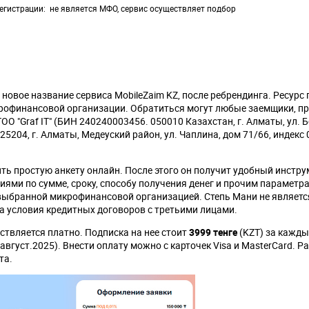
егистрации
не является МФО, сервис осуществляет подбор
 - новое название сервиса MobileZaim KZ, после ребрендинга. Ресурс
крофинансовой организации. Обратиться могут любые заемщики, 
О "Graf IT" (БИН 240240003456. 050010 Казахстан, г. Алматы, ул. 
025204, г. Алматы, Медеуский район, ул. Чаплина, дом 71/66, индекс 
ь простую анкету онлайн. После этого он получит удобный инстру
ями по сумме, сроку, способу получения денег и прочим параметр
с выбранной микрофинансовой организацией. Степь Мани не являетс
а условия кредитных договоров с третьими лицами.
ствляется платно. Подписка на нее стоит
3999 тенге
(KZT) за кажды
август.2025). Внести оплату можно с карточек Visa и MasterCard. 
та.