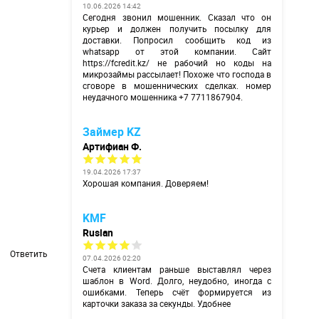
10.06.2026 14:42
Сегодня звонил мошенник. Сказал что он
курьер и должен получить посылку для
доставки. Попросил сообщить код из
whatsapp от этой компании. Сайт
https://fcredit.kz/
не рабочий но коды на
микрозаймы рассылает! Похоже что господа в
сговоре в мошеннических сделках. номер
неудачного мошенника +7 7711867904.
Займер KZ
Артифиан Ф.
19.04.2026 17:37
Хорошая компания. Доверяем!
KMF
Ruslan
Ответить
07.04.2026 02:20
Счета клиентам раньше выставлял через
шаблон в Word. Долго, неудобно, иногда с
ошибками. Теперь счёт формируется из
карточки заказа за секунды. Удобнее