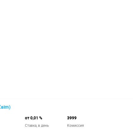
Zaim)
от 0,01 %
3999
й
Ставка,
в день
Комиссия