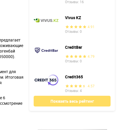
Отзывы: 16
Vivus KZ
4.91
Отзывы: 0
 предлагает
проживающие
CreditBar
Богенбай
050000).
4.79
Отзывы: 0
мент для
Credit365
ам. Итоговая
я
4.57
Отзывы: 4
е 6
Показать весь рейтинг
Рассмотрение