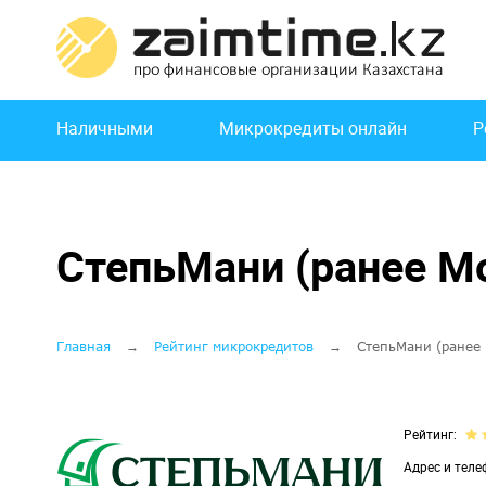
Перейти
к
основному
содержанию
Основная
Наличными
Микрокредиты онлайн
Р
навигация
СтепьМани (ранее Mo
Строка
Главная
Рейтинг микрокредитов
СтепьМани (ранее 
навигации
Рейтинг
Адрес и теле