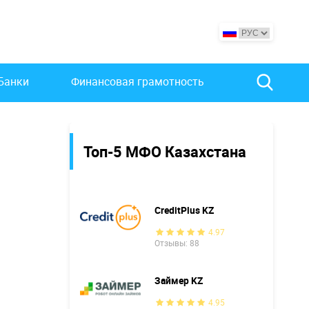
Банки
Финансовая грамотность
Топ-5 МФО Казахстана
CreditPlus KZ
4.97
Отзывы: 88
Займер KZ
4.95