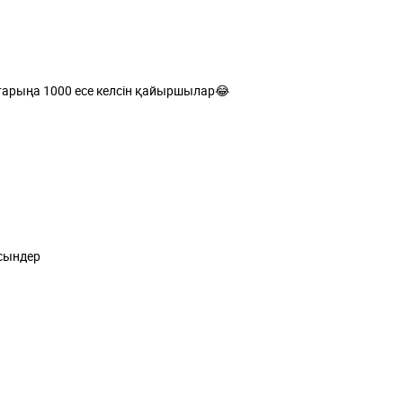
старыңа 1000 есе келсін қайыршылар😂
сындер