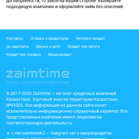
договоренности, то закон на вашей стороне. Выбирайте
подходящую компанию и оформляйте займ без опасений.
Подвал
Контакты
Отзывы о кредиторах
Экспресс кредит
До зарплаты
Деньги в долг
Кредит без залога
Кредит без справок
Микрокредит
© 2017-2026 Zaimtime — каталог кредитных компаний
Казахстана. Торговый знак на территории Казахстана
№93305. Вся информация на данном сайте носит
исключительно информационно-справочный характер. Все
представленные компании имеют лицензии на
соответствующую деятельность.
🔹
t.me/zaimtimeKZ
— Telegram чат о микрокредитах:
поддержка, обмен опытом и помощь заемщикам.