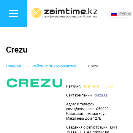
Перейти
к
основному
содержанию
Crezu
Строка
Главная
Рейтинг микрокредитов
Crezu
навигации
Рейтинг
3.80
Сайт компании
crezu.kz
Адрес и телефон
crezu@crezu.com. 050000,
Казахстан, г. Алматы, ул.
Макатаева, дом 127Б
Сведения о регистрации
БИН
191140013143, сервис не