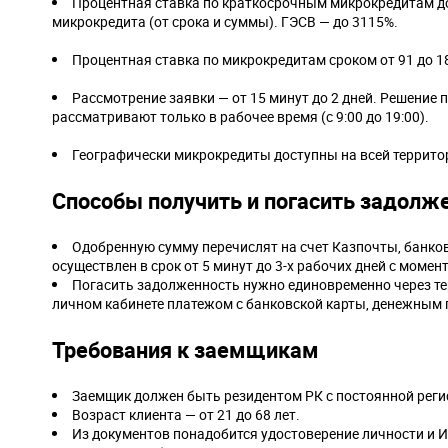
Процентная ставка по краткосрочным микрокредитам до 
микрокредита (от срока и суммы). ГЭСВ — до 3115%.
Процентная ставка по микрокредитам сроком от 91 до 18
Рассмотрение заявки — от 15 минут до 2 дней. Решение 
рассматривают только в рабочее время (с 9:00 до 19:00).
Географически микрокредиты доступны на всей территор
Способы получить и погасить задолж
Одобренную сумму перечислят на счет Казпочты, банков
осуществлен в срок от 5 минут до 3-х рабочих дней с моме
Погасить задолженность нужно единовременно через те
личном кабинете платежом с банковской карты, денежным 
Требования к заемщикам
Заемщик должен быть резидентом РК с постоянной реги
Возраст клиента — от 21 до 68 лет.
Из документов понадобится удостоверение личности и И