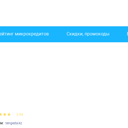
ейтинг микрокредитов
Скидки, промокоды
3.94
ии
tengeda.kz