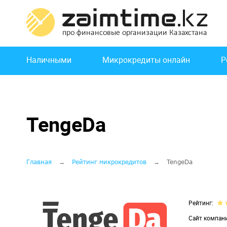
Перейти
к
основному
содержанию
Основная
Наличными
Микрокредиты онлайн
Р
навигация
TengeDa
Строка
Главная
Рейтинг микрокредитов
TengeDa
навигации
Рейтинг
Сайт компан