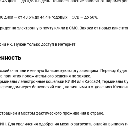
45 дней — до 0,99% в день. Точное значение зависит от параметро
0 дней — от 43,6% до 44,4% годовых. ГЭСВ — до 56%.
придет на электронную почту и/или в СМС. Заявки от новых клиенто
ии РК. Нужен только доступ в Интернет.
енность
ский счет или именную банковскую карту заемщика. Перевод будет
нта принятия положительного решения по заявке.
рминалы / электронные кошельки КИВИ или Касса24, терминалы Cyb
переводом через банковский счет, наличными в отделениях Казпоч
страцией и местом фактического проживания в стране.
ИН. Для увеличения одобрения можно загрузить онлайн-выписку по