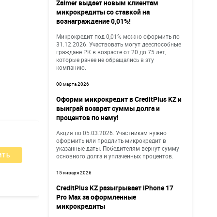
Zaimer выдает новым клиентам
микрокредиты со ставкой на
вознаграждение 0,01%!
Микрокредит под 0,01% можно оформить по
31.12.2026. Участвовать могут дееспособные
граждане РК в возрасте от 20 до 75 лет,
которые ранее не обращались в эту
компанию.
08 марта 2026
Оформи микрокредит в CreditPlus KZ и
выиграй возврат суммы долга и
процентов по нему!
Акция по 05.03.2026. Участникам нужно
оформить или продлить микрокредит в
указанные даты. Победителям вернут сумму
ИТЬ
основного долга и уплаченных процентов.
15 января 2026
CreditPlus KZ разыгрывает iPhone 17
Pro Max за оформленные
микрокредиты