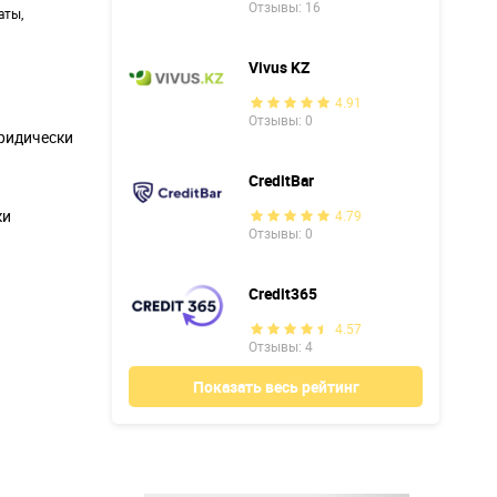
Отзывы: 16
аты,
Vivus KZ
4.91
Отзывы: 0
ридически
CreditBar
ки
4.79
Отзывы: 0
Credit365
4.57
Отзывы: 4
Показать весь рейтинг