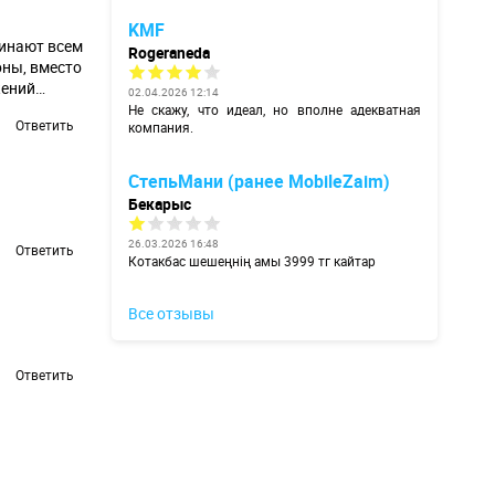
KMF
чинают всем
Rogeraneda
оны, вместо
жений…
02.04.2026 12:14
Не скажу, что идеал, но вполне адекватная
Ответить
компания.
СтепьМани (ранее MobileZaim)
Бекарыс
26.03.2026 16:48
Ответить
Котакбас шешеңнің амы 3999 тг кайтар
Все отзывы
Ответить