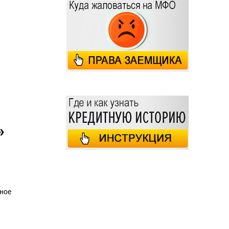
»
чное