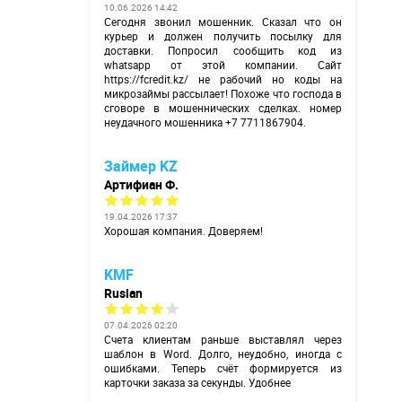
10.06.2026 14:42
Сегодня звонил мошенник. Сказал что он
курьер и должен получить посылку для
доставки. Попросил сообщить код из
whatsapp от этой компании. Сайт
https://fcredit.kz/
не рабочий но коды на
микрозаймы рассылает! Похоже что господа в
сговоре в мошеннических сделках. номер
неудачного мошенника +7 7711867904.
Займер KZ
Артифиан Ф.
19.04.2026 17:37
Хорошая компания. Доверяем!
KMF
Ruslan
07.04.2026 02:20
Счета клиентам раньше выставлял через
шаблон в Word. Долго, неудобно, иногда с
ошибками. Теперь счёт формируется из
карточки заказа за секунды. Удобнее