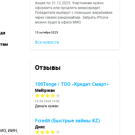
Акция по 31.12.2025. Участникам нужно
оформить или продлить микрокредит.
Победителя выберут с помощью жеребьёвки
через сервис-рандомайзер. Забрать iPhone
можно будет в офисе МФО.
ода
15 октября 2025
Все новости
итам
Отзывы
100Tenge / ТОО «Кредит Смарт»
Мейіржан
16.06.2026 19:50
Деньги нужен
Fcredit (Быстрые займы.KZ)
Днис
ИО, ИИН,