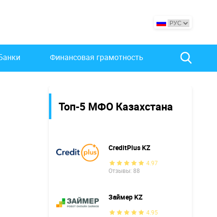
Банки
Финансовая грамотность
Топ-5 МФО Казахстана
CreditPlus KZ
4.97
Отзывы: 88
Займер KZ
4.95