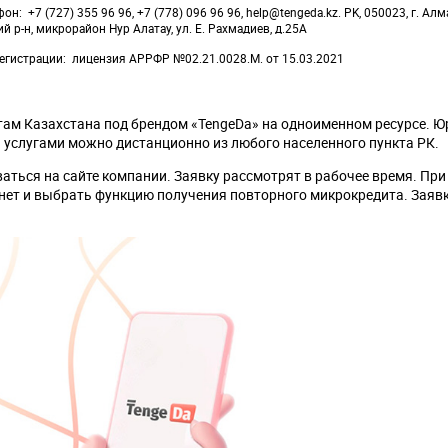
фон
+7 (727) 355 96 96, +7 (778) 096 96 96, help@tengeda.kz. РK, 050023, г. Алм
й р-н, микрорайон Нур Алатау, ул. Е. Рахмадиев, д.25А
егистрации
лицензия АРРФР №02.21.0028.M. от 15.03.2021
ам Казахстана под брендом «TengeDa» на одноименном ресурсе. Ю
услугами можно дистанционно из любого населенного пункта РК.
ться на сайте компании. Заявку рассмотрят в рабочее время. При
нет и выбрать функцию получения повторного микрокредита. Заяв