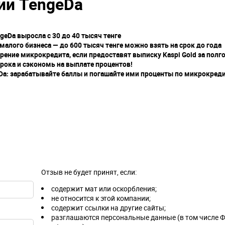
ии TengeDa
eDa выросла с 30 до 40 тысяч тенге
алого бизнеса — до 600 тысяч тенге можно взять на срок до года
ение микрокредита, если предоставят выписку Kaspi Gold за полг
рока и сэкономь на выплате процентов!
Da: зарабатывайте баллы и погашайте ими проценты по микрокред
Отзыв не будет принят, если:
содержит мат или оскорбления;
не относится к этой компании;
содержит ссылки на другие сайты;
разглашаются персональные данные (в том числе Ф