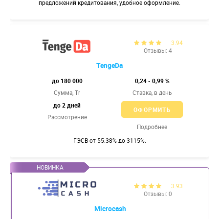
предложений кредитования, удобное оформление.
3.94
Отзывы: 4
TengeDa
до 180 000
0,24 - 0,99 %
Сумма, Tr
Ставка,
в день
до 2 дней
ОФОРМИТЬ
Рассмотрение
Подробнее
ГЭСВ от 55.38% до 3115%.
3.93
Отзывы: 0
Microcash