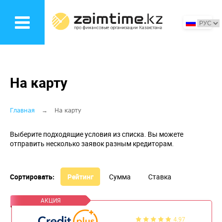
Перейти
к
основному
содержанию
На карту
Строка
Главная
На карту
навигации
Выберите подходящие условия из списка. Вы можете
отправить несколько заявок разным кредиторам.
Сортировать:
Рейтинг
Сумма
Ставка
4.97