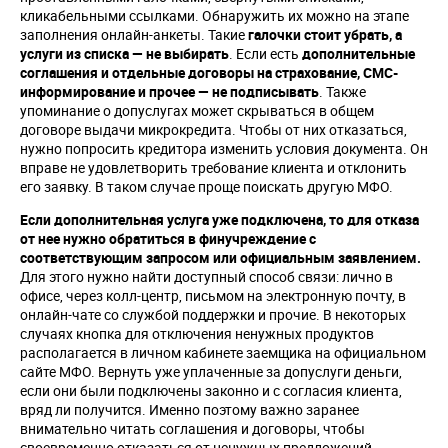
кликабельными ссылками. Обнаружить их можно на этапе
заполнения онлайн-анкеты. Такие
галочки стоит убрать, а
услуги из списка — не выбирать
. Если есть
дополнительные
соглашения и отдельные договоры на страхование, СМС-
информирование и прочее — не подписывать
. Также
упоминание о допуслугах может скрываться в общем
договоре выдачи микрокредита. Чтобы от них отказаться,
нужно попросить кредитора изменить условия документа. Он
вправе не удовлетворить требование клиента и отклонить
его заявку. В таком случае проще поискать другую МФО.
Если дополнительная услуга уже подключена, то для отказа
от нее нужно обратиться в финучреждение с
соответствующим запросом или официальным заявлением.
Для этого нужно найти доступный способ связи: лично в
офисе, через колл-центр, письмом на электронную почту, в
онлайн-чате со службой поддержки и прочие. В некоторых
случаях кнопка для отключения ненужных продуктов
располагается в личном кабинете заемщика на официальном
сайте МФО. Вернуть уже уплаченные за допуслуги деньги,
если они были подключены законно и с согласия клиента,
вряд ли получится. Именно поэтому важно заранее
внимательно читать соглашения и договоры, чтобы
своевременно отказаться от ненужных предложений.