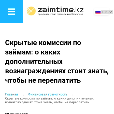
Перейти
к
основному
содержанию
Скрытые комиссии по
займам: о каких
дополнительных
вознаграждениях стоит знать,
чтобы не переплатить
Строка
Главная
Финансовая грамотность
Скрытые комиссии по займам: о каких дополнительных
вознаграждениях стоит знать, чтобы не переплатить
навигации