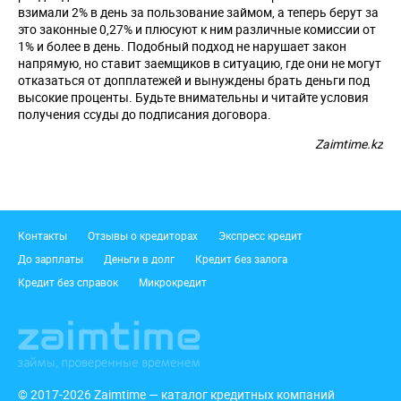
взимали 2% в день за пользование займом, а теперь берут за
это законные 0,27% и плюсуют к ним различные комиссии от
1% и более в день. Подобный подход не нарушает закон
напрямую, но ставит заемщиков в ситуацию, где они не могут
отказаться от допплатежей и вынуждены брать деньги под
высокие проценты. Будьте внимательны и читайте условия
получения ссуды до подписания договора.
Zaimtime.kz
Подвал
Контакты
Отзывы о кредиторах
Экспресс кредит
До зарплаты
Деньги в долг
Кредит без залога
Кредит без справок
Микрокредит
© 2017-2026 Zaimtime — каталог кредитных компаний