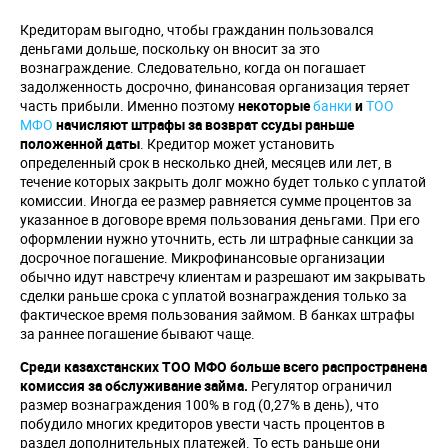
Кредиторам выгодно, чтобы гражданин пользовался
деньгами дольше, поскольку он вносит за это
вознаграждение. Следовательно, когда он погашает
задолженность досрочно, финансовая организация теряет
часть прибыли. Именно поэтому
некоторые
банки
и
ТОО
МФО
начисляют штрафы за возврат ссуды раньше
положенной даты
. Кредитор может установить
определенный срок в несколько дней, месяцев или лет, в
течение которых закрыть долг можно будет только с уплатой
комиссии. Иногда ее размер равняется сумме процентов за
указанное в договоре время пользования деньгами. При его
оформлении нужно уточнить, есть ли штрафные санкции за
досрочное погашение. Микрофинансовые организации
обычно идут навстречу клиентам и разрешают им закрывать
сделки раньше срока с уплатой вознаграждения только за
фактическое время пользования займом. В банках штрафы
за раннее погашение бывают чаще.
Среди казахстанских ТОО МФО больше всего распространена
комиссия за обслуживание займа.
Регулятор ограничил
размер вознаграждения 100% в год (0,27% в день), что
побудило многих кредиторов увести часть процентов в
раздел дополнительных платежей. То есть раньше они