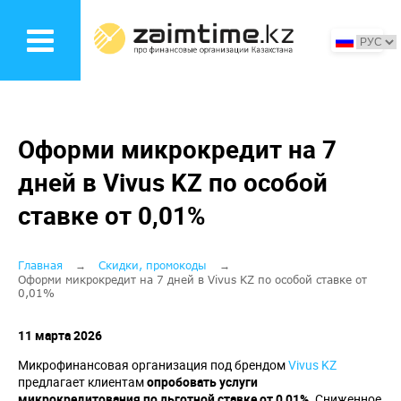
Перейти
к
основному
содержанию
Оформи микрокредит на 7
дней в Vivus KZ по особой
ставке от 0,01%
Строка
Главная
Скидки, промокоды
Оформи микрокредит на 7 дней в Vivus KZ по особой ставке от
0,01%
навигации
11 марта 2026
Микрофинансовая организация под брендом
Vivus KZ
предлагает клиентам
опробовать услуги
микрокредитования по льготной ставке от 0,01%.
Сниженное