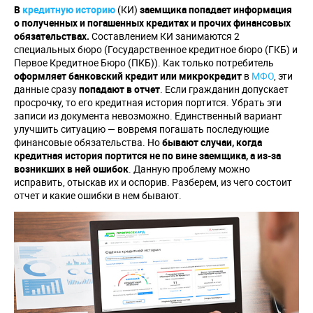
В
кредитную историю
(КИ)
заемщика попадает информация
о полученных и погашенных кредитах и прочих финансовых
обязательствах.
Составлением КИ занимаются 2
специальных бюро (Государственное кредитное бюро (ГКБ) и
Первое Кредитное Бюро (ПКБ)). Как только потребитель
оформляет банковский кредит или микрокредит
в
МФО
, эти
данные сразу
попадают в отчет
. Если гражданин допускает
просрочку, то его кредитная история портится. Убрать эти
записи из документа невозможно. Единственный вариант
улучшить ситуацию — вовремя погашать последующие
финансовые обязательства. Но
бывают случаи, когда
кредитная история портится не по вине заемщика, а из-за
возникших в ней ошибок
. Данную проблему можно
исправить, отыскав их и оспорив. Разберем, из чего состоит
отчет и какие ошибки в нем бывают.