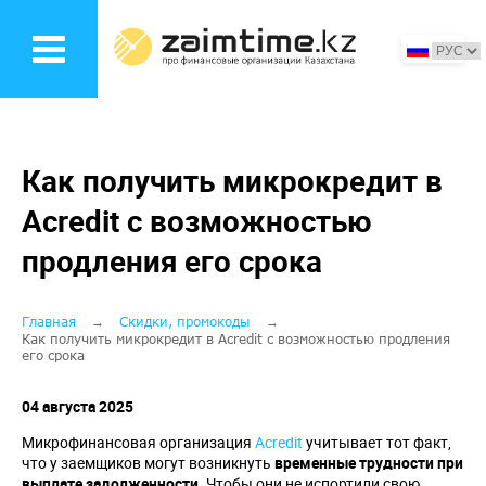
Перейти
к
основному
содержанию
Как получить микрокредит в
Acredit с возможностью
продления его срока
Строка
Главная
Скидки, промокоды
Как получить микрокредит в Acredit с возможностью продления
его срока
навигации
04 августа 2025
Микрофинансовая организация
Acredit
учитывает тот факт,
что у заемщиков могут возникнуть
временные трудности при
выплате задолженности
. Чтобы они не испортили свою