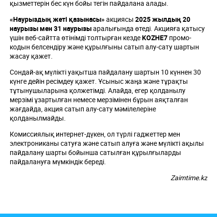
қызметтерін бес күн бойы тегін пайдалана алады.
«Наурыздың жеті қазынасы»
акциясы
2025 жылдың 20
наурызы мен 31 наурызы
аралығында өтеді. Акцияға қатысу
үшін веб-сайтта өтінімді толтырған кезде
KOZHE7
промо-
кодын белсендіру және құрылғыны сатып алу-сату шартын
жасау қажет.
Сондай-ақ мүлікті уақытша пайдалану шартын 10 күннен 30
күнге дейін ресімдеу қажет. Ұсыныс жаңа және тұрақты
тұтынушыларына қолжетімді. Алайда, егер қолданылу
мерзімі ұзартылған немесе мерзімінен бұрын аяқталған
жағдайда, акция сатып алу-сату мәмілелеріне
қолданылмайды.
Комиссиялық интернет-дүкен, ол түрлі гаджеттер мен
электрониканы сатуға және сатып алуға және мүлікті ақылы
пайдалану шарты бойынша сатылған құрылғыларды
пайдалануға мүмкіндік береді.
Zaimtime.kz