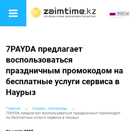
Перейти
к
основному
содержанию
7PAYDA предлагает
воспользоваться
праздничным промокодом на
бесплатные услуги сервиса в
Наурыз
Строка
Главная
Скидки, промокоды
7PAYDA предлагает воспользоваться праздничным промокодом
на бесплатные услуги сервиса в Наурыз
навигации