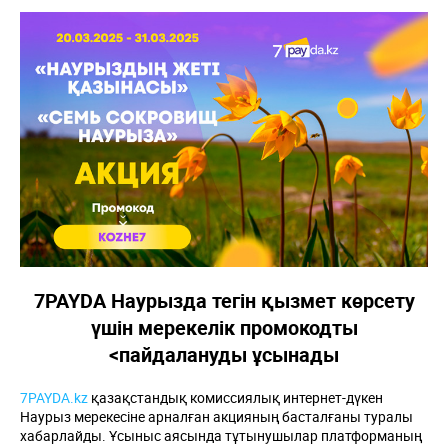
7PAYDA Наурызда тегін қызмет көрсету
үшін мерекелік промокодты
<пайдалануды ұсынады
7PAYDA.kz
қазақстандық комиссиялық интернет-дүкен
Наурыз мерекесіне арналған акцияның басталғаны туралы
хабарлайды. Ұсыныс аясында тұтынушылар платформаның