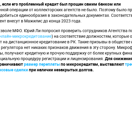
я, если его проблемный кредит был прощен самим банком или
ной операции от коллекторских агентств не было. Поэтому было п
 добиться единообразия в законодательных документах. Соответс
нт внесут в Мажилис до конца 2023 года.
зволе МФО. Юрий Ли попросил проверить сотрудников Агентства п
нлайн-микрокредитование
) на соответствие должностям, которые 
 на дистанционное кредитование в РК. Такие призывы в обществе 
ы регулятора нет никаких признаков движения в эту сторону. Микр
ы, получают кредитную и прочую поддержку от более крупных фин
ициальную процедуру регистрации и лицензирования.
Для снижения
ограничивают
размер переплаты
по микрокредитам, выставляют
тре
нсовые сделки
при наличии незакрытых долгов.