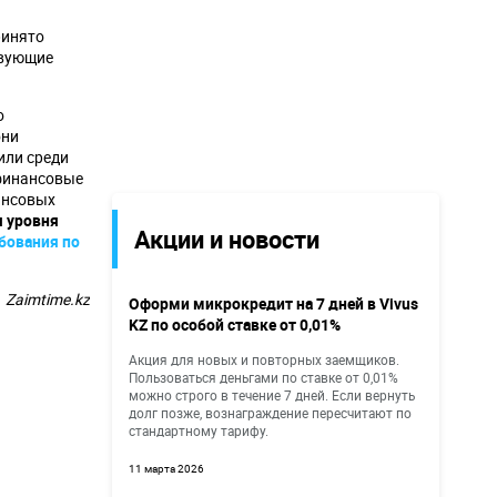
ринято
твующие
о
они
или среди
офинансовые
ансовых
 уровня
Акции и новости
бования по
Zaimtime.kz
Оформи микрокредит на 7 дней в Vivus
KZ по особой ставке от 0,01%
Акция для новых и повторных заемщиков.
Пользоваться деньгами по ставке от 0,01%
можно строго в течение 7 дней. Если вернуть
долг позже, вознаграждение пересчитают по
стандартному тарифу.
11 марта 2026