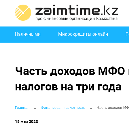
Перейти
к
основному
содержанию
Основная
Наличными
Микрокредиты онлайн
Р
навигация
Часть доходов МФО 
налогов на три года
Строка
Главная
Финансовая грамотность
Часть доходов МФ
навигации
15 мая 2023