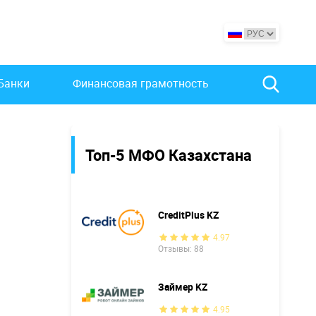
Банки
Финансовая грамотность
Топ-5 МФО Казахстана
CreditPlus KZ
4.97
Отзывы: 88
Займер KZ
4.95