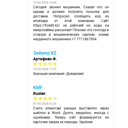
10.06.2026 14:42
Сегодня звонил мошенник. Сказал что он
курьер и должен получить посылку для
доставки. Попросил сообщить код из
whatsapp от этой компании. Сайт
https://fcredit.kz/
не рабочий но коды на
микрозаймы рассылает! Похоже что господа в
сговоре в мошеннических сделках. номер
неудачного мошенника +7 7711867904.
Займер KZ
Артифиан Ф.
19.04.2026 17:37
Хорошая компания. Доверяем!
KMF
Ruslan
07.04.2026 02:20
Счета клиентам раньше выставлял через
шаблон в Word. Долго, неудобно, иногда с
ошибками. Теперь счёт формируется из
карточки заказа за секунды. Удобнее