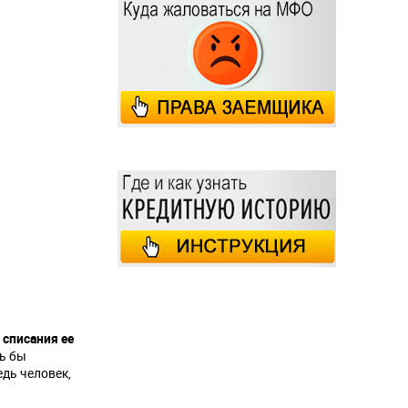
 списания ее
ь бы
дь человек,