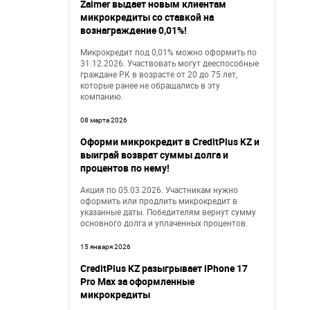
Zaimer выдает новым клиентам
микрокредиты со ставкой на
вознаграждение 0,01%!
Микрокредит под 0,01% можно оформить по
31.12.2026. Участвовать могут дееспособные
граждане РК в возрасте от 20 до 75 лет,
которые ранее не обращались в эту
компанию.
08 марта 2026
Оформи микрокредит в CreditPlus KZ и
выиграй возврат суммы долга и
процентов по нему!
Акция по 05.03.2026. Участникам нужно
оформить или продлить микрокредит в
указанные даты. Победителям вернут сумму
основного долга и уплаченных процентов.
15 января 2026
CreditPlus KZ разыгрывает iPhone 17
Pro Max за оформленные
микрокредиты