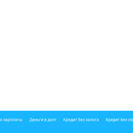
о зарплаты
Деньги в долг
Кредит без залога
Кредит без с