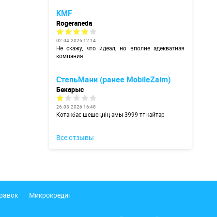
KMF
Rogeraneda
02.04.2026 12:14
Не скажу, что идеал, но вполне адекватная
компания.
СтепьМани (ранее MobileZaim)
Бекарыс
26.03.2026 16:48
Котакбас шешеңнің амы 3999 тг кайтар
Все отзывы
правок
Микрокредит