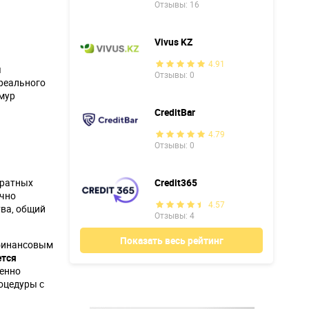
Отзывы: 16
Vivus KZ
4.91
я
Отзывы: 0
 реального
мур
CreditBar
4.79
Отзывы: 0
вратных
Credit365
очно
4.57
тва, общий
Отзывы: 4
Показать весь рейтинг
 финансовым
ется
менно
оцедуры с