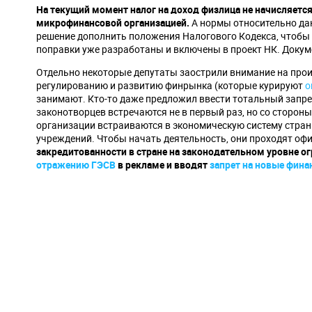
На текущий момент налог на доход физлица не начисляетс
микрофинансовой организацией.
А нормы относительно дан
решение дополнить положения Налогового Кодекса, чтобы
поправки уже разработаны и включены в проект НК. Докуме
Отдельно некоторые депутаты заострили внимание на прои
регулированию и развитию финрынка (которые курируют
о
занимают. Кто-то даже предложил ввести тотальный запрет
законотворцев встречаются не в первый раз, но со сторон
организации встраиваются в экономическую систему стран
учреждений. Чтобы начать деятельность, они проходят оф
закредитованности в стране на законодательном уровне 
отражению ГЭСВ
в рекламе и вводят
запрет на новые фина