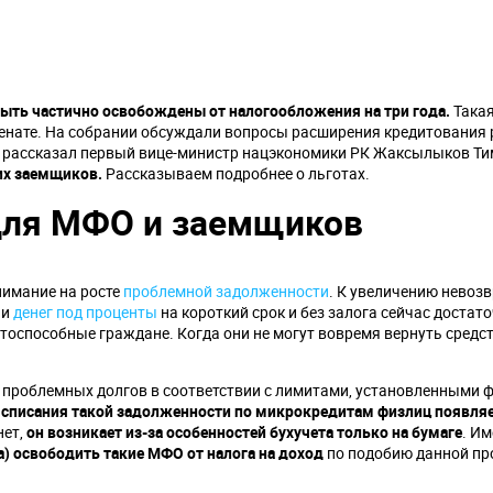
быть частично освобождены от налогообложения на три года.
Така
Сенате. На собрании обсуждали вопросы расширения кредитования
 рассказал первый вице-министр нацэкономики РК Жаксылыков Ти
их заемщиков.
Рассказываем подробнее о льготах.
для МФО и заемщиков
нимание на росте
проблемной задолженности
. К увеличению невоз
чи
денег под проценты
на короткий срок и без залога сейчас достат
итоспособные граждане. Когда они не могут вовремя вернуть средс
е проблемных долгов в соответствии с лимитами, установленными
 списания такой задолженности по микрокредитам физлиц появля
нет,
он возникает из-за особенностей бухучета только на бумаге
. И
а) освободить такие МФО от налога на доход
по подобию данной пр