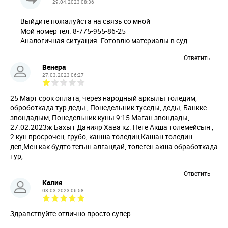
29.04.2023 08:36
Выйдите пожалуйста на связь со мной
Мой номер тел. 8-775-955-86-25
Аналогичная ситуация. Готовлю материалы в суд.
Ответить
Венера
27.03.2023 06:27
25 Март срок оплата, через народный аркылы толедим,
оброботкада тур деды , Понедельник туседы, деды, Банкке
звондадым, Понедельник куны 9:15 Маган звондады,
27.02.2023ж Бахыт Данияр Хава кz. Неге Акша толемейсын ,
2 кун просрочен, грубо, канша толедин,Кашан толедин
деп,Мен как будто тегын алгандай, толеген акша обработкада
тур,
Ответить
Калия
08.03.2023 06:58
Здравствуйте.отлично просто супер