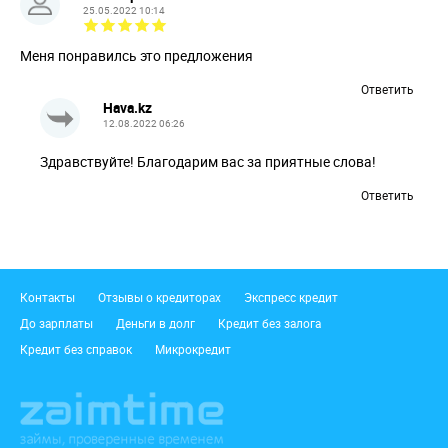
25.05.2022 10:14
Меня понравилсь это предложения
Ответить
Hava.kz
12.08.2022 06:26
Здравствуйте! Благодарим вас за приятные слова!
Ответить
Подвал
Контакты
Отзывы о кредиторах
Экспресс кредит
До зарплаты
Деньги в долг
Кредит без залога
Кредит без справок
Микрокредит