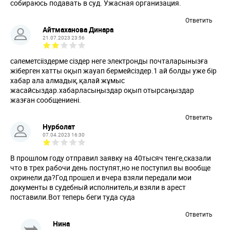
собираюсь подавать в суд. Ужасная организация.
Ответить
Айтмаханова Динара
21.07.2023 23:56
сәлеметсііздерме сіздер неге электронды почталарынызға
жіберген хатты оқып жауап бермейсіздер.1 ай болды уже бір
хабар ала алмадық.қалай жұмыс
жасайсыздар.хабарласыңыздар оқып отырсаңыздар
жазған сообщениені.
Ответить
Нурболат
07.04.2023 16:30
В прошлом году отправил заявку на 40тысяч тенге,сказали
что в трех рабочи день поступят,но не поступил вы вообще
охринели да?Год прошел и вчера взяли передали мои
документы в судебный исполнитель,и взяли в арест
поставили.Вот теперь беги туда суда
Ответить
Нина