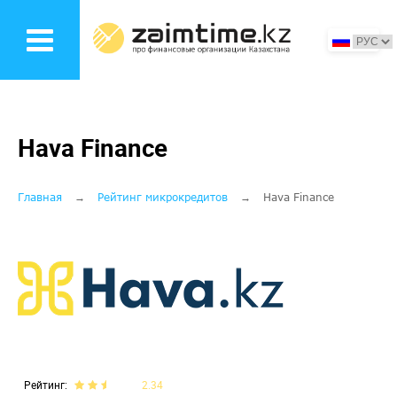
Перейти
к
основному
содержанию
Hava Finance
Строка
Главная
Рейтинг микрокредитов
Hava Finance
навигации
Рейтинг
2.34