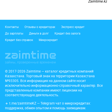
Zaimtime.kz
Подвал
Контакты
Отзывы о кредиторах
Экспресс кредит
До зарплаты
Деньги в долг
Кредит без залога
Кредит без справок
Микрокредит
© 2017-2026 Zaimtime — каталог кредитных компаний
Казахстана. Торговый знак на территории Казахстана
№93305. Вся информация на данном сайте носит
исключительно информационно-справочный характер. Все
представленные компании имеют лицензии на
соответствующую деятельность.
🔹
t.me/zaimtimeKZ
— Telegram чат о микрокредитах:
поддержка, обмен опытом и помощь заемщикам.