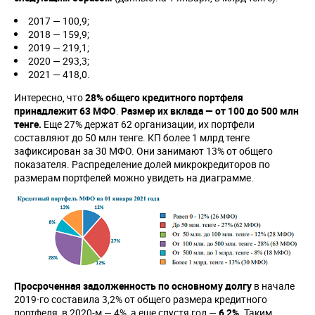
2017 — 100,9;
2018 — 159,9;
2019 — 219,1;
2020 — 293,3;
2021 — 418,0.
Интересно, что
28% общего кредитного портфеля
принадлежит 63 МФО
.
Размер их вклада — от 100 до 500 млн
тенге.
Еще 27% держат 62 организации, их портфели
составляют до 50 млн тенге. КП более 1 млрд тенге
зафиксирован за 30 МФО. Они занимают 13% от общего
показателя. Распределение долей микрокредиторов по
размерам портфелей можно увидеть на диаграмме.
Просроченная задолженность по основному долгу
в начале
2019-го составила 3,2% от общего размера кредитного
портфеля, в 2020-м — 4%, а еще спустя год —
6,2%
. Таким