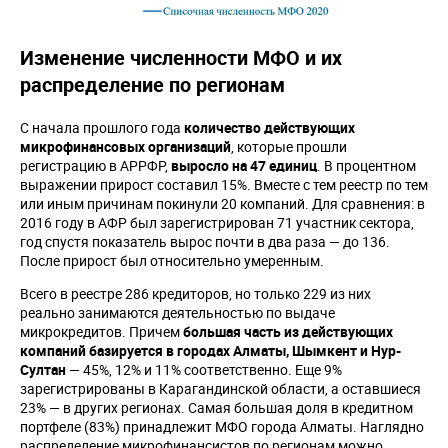
Изменение численности МФО и их
распределение по регионам
С начала прошлого года
количество действующих
микрофинансовых организаций
, которые прошли
регистрацию в АРРФР,
выросло на 47 единиц
. В процентном
выражении прирост составил 15%. Вместе с тем реестр по тем
или иным причинам покинули 20 компаний. Для сравнения: в
2016 году в АФР был зарегистрирован 71 участник сектора,
год спустя показатель вырос почти в два раза — до 136.
После прирост был относительно умеренным.
Всего в реестре 286 кредиторов, но только 229 из них
реально занимаются деятельностью по выдаче
микрокредитов. Причем
большая часть из действующих
компаний базируется в городах Алматы, Шымкент и Нур-
Султан
— 45%, 12% и 11% соответственно. Еще 9%
зарегистрированы в Карагандинской области, а оставшиеся
23% — в других регионах. Самая большая доля в кредитном
портфеле (83%) принадлежит МФО города Алматы. Наглядно
распределение микрофинансистов по регионам можно