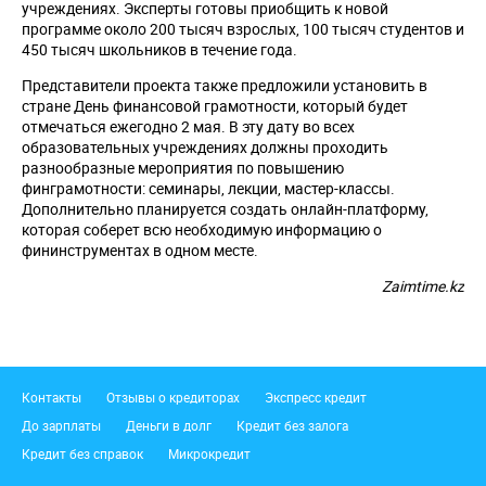
учреждениях. Эксперты готовы приобщить к новой
программе около 200 тысяч взрослых, 100 тысяч студентов и
450 тысяч школьников в течение года.
Представители проекта также предложили установить в
стране День финансовой грамотности, который будет
отмечаться ежегодно 2 мая. В эту дату во всех
образовательных учреждениях должны проходить
разнообразные мероприятия по повышению
финграмотности: семинары, лекции, мастер-классы.
Дополнительно планируется создать онлайн-платформу,
которая соберет всю необходимую информацию о
фининструментах в одном месте.
Zaimtime.kz
Подвал
Контакты
Отзывы о кредиторах
Экспресс кредит
До зарплаты
Деньги в долг
Кредит без залога
Кредит без справок
Микрокредит