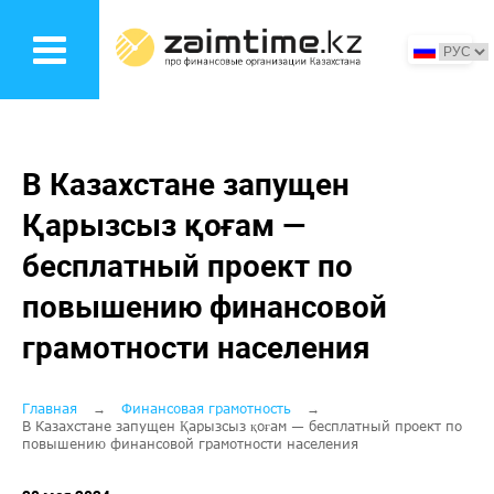
Перейти
к
основному
содержанию
В Казахстане запущен
Қарызсыз қоғам —
бесплатный проект по
повышению финансовой
грамотности населения
Строка
Главная
Финансовая грамотность
В Казахстане запущен Қарызсыз қоғам — бесплатный проект по
навигации
повышению финансовой грамотности населения