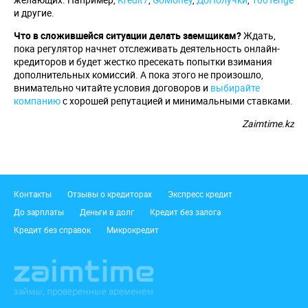
и другие.
Что в сложившейся ситуации делать заемщикам?
Ждать,
пока регулятор начнет отслеживать деятельность онлайн-
кредиторов и будет жестко пресекать попытки взимания
дополнительных комиссий. А пока этого не произошло,
внимательно читайте условия договоров и
выбирайте
компанию
с хорошей репутацией и минимальными ставками.
Zaimtime.kz
Подвал
Контакты
Отзывы о кредиторах
Экспресс кредит
До зарплаты
Деньги в долг
Кредит без залога
Кредит без справок
Микрокредит