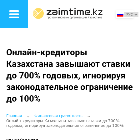
Перейти
к
основному
содержанию
Онлайн-кредиторы
Казахстана завышают ставки
до 700% годовых, игнорируя
законодательное ограничение
до 100%
Строка
Главная
Финансовая грамотность
Онлайн-кредиторы Казахстана завышают ставки до 700%
годовых, игнорируя законодательное ограничение до 100%
навигации