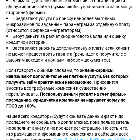
Взимают дополнительные комиссии за организацию и
обслуживание займа (сумма якобы уплачивается за помощь
сторонней фирмы).
Предлагают услуги по поиску наиболее выгодных
микрозаймов по заданным параметрам за отдельную плату
(относится к сервисам-агрегаторам).
Берут деньги за расчет скорингового балла или оценку
кредитной истории.
Заставляют вносить дополнительную плату, если клиент
не может предоставить гаранта (речь идет о поручителе с
высоким доходом и полным набором документов).
Если говорить общими словами, то
онлайн-сервисы
навязывают дополнительные платные услуги, без которых
получить займ практически невозможно
. Приходится
вносить все требуемые комиссии и существенно
переплачивать.
Поскольку деньги уходят на счет фирмы-
посредника, юридически компания не нарушает норму по
ГЭСВ до 100%.
Чаще всего кредиторы будут скрывать данный факт и до
последнего не сообщать о допплатежах, пока пользователь
не заполнит анкету и не пройдет регистрацию. Но есть и те,
кто размещает информацию о комиссиях на сайте для всех
желающих. Например,
Kredit7
,
GoMoney
,
ДоПолучки
,
100Tenge