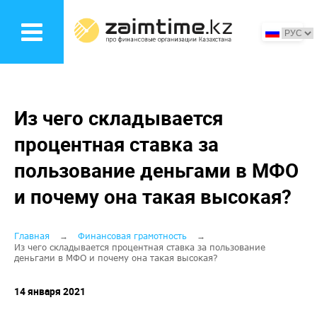
Перейти
к
основному
содержанию
Из чего складывается
процентная ставка за
пользование деньгами в МФО
и почему она такая высокая?
Строка
Главная
Финансовая грамотность
Из чего складывается процентная ставка за пользование
деньгами в МФО и почему она такая высокая?
навигации
14 января 2021