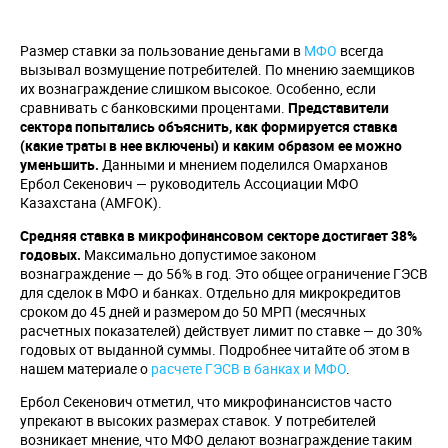
Размер ставки за пользование деньгами в
МФО
всегда
вызывал возмущение потребителей. По мнению заемщиков
их вознаграждение слишком высокое. Особенно, если
сравнивать с банковскими процентами.
Представители
сектора попытались объяснить, как формируется ставка
(какие траты в нее включены) и каким образом ее можно
уменьшить.
Данными и мнением поделился Омарханов
Ербол Секенович — руководитель Ассоциации МФО
Казахстана (AMFOK).
Средняя ставка в микрофинансовом секторе достигает 38%
годовых.
Максимально допустимое законом
вознаграждение — до 56% в год. Это общее ограничение ГЭСВ
для сделок в МФО и банках. Отдельно для микрокредитов
сроком до 45 дней и размером до 50 МРП (месячных
расчетных показателей) действует лимит по ставке — до 30%
годовых от выданной суммы. Подробнее читайте об этом в
нашем материале о
расчете ГЭСВ в банках и МФО
.
Ербол Секенович отметил, что микрофинансистов часто
упрекают в высоких размерах ставок. У потребителей
возникает мнение, что МФО делают вознаграждение таким