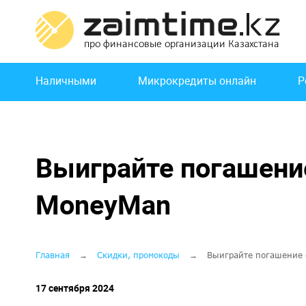
Перейти
к
основному
содержанию
Основная
Наличными
Микрокредиты онлайн
Р
навигация
Выиграйте погашени
MoneyMan
Строка
Главная
Скидки, промокоды
Выиграйте погашение 
навигации
17 сентября 2024