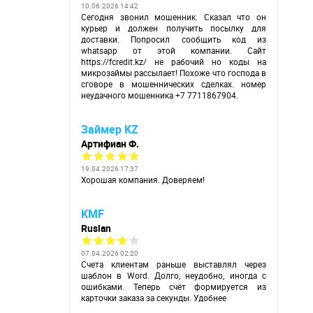
10.06.2026 14:42
Сегодня звонил мошенник. Сказал что он
курьер и должен получить посылку для
доставки. Попросил сообщить код из
whatsapp от этой компании. Сайт
https://fcredit.kz/
не рабочий но коды на
микрозаймы рассылает! Похоже что господа в
сговоре в мошеннических сделках. номер
неудачного мошенника +7 7711867904.
Займер KZ
Артифиан Ф.
19.04.2026 17:37
Хорошая компания. Доверяем!
KMF
Ruslan
07.04.2026 02:20
Счета клиентам раньше выставлял через
шаблон в Word. Долго, неудобно, иногда с
ошибками. Теперь счёт формируется из
карточки заказа за секунды. Удобнее