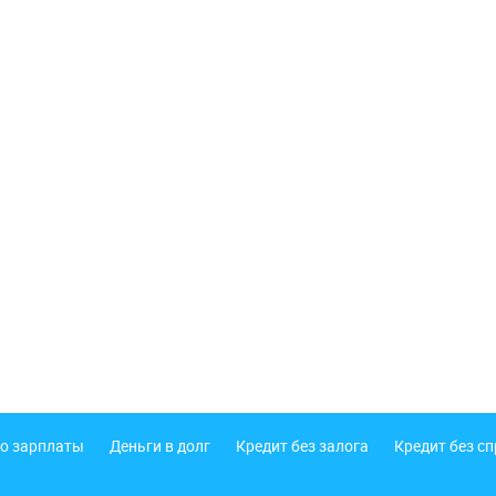
о зарплаты
Деньги в долг
Кредит без залога
Кредит без с