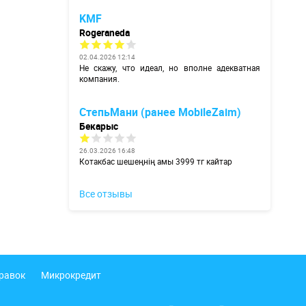
KMF
Rogeraneda
02.04.2026 12:14
Не скажу, что идеал, но вполне адекватная
компания.
СтепьМани (ранее MobileZaim)
Бекарыс
26.03.2026 16:48
Котакбас шешеңнің амы 3999 тг кайтар
Все отзывы
правок
Микрокредит