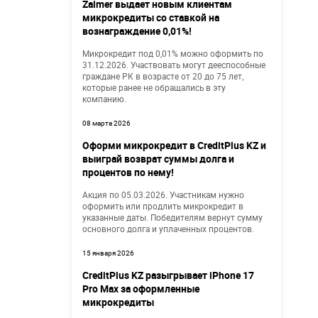
Zaimer выдает новым клиентам
микрокредиты со ставкой на
вознаграждение 0,01%!
Микрокредит под 0,01% можно оформить по
31.12.2026. Участвовать могут дееспособные
граждане РК в возрасте от 20 до 75 лет,
которые ранее не обращались в эту
компанию.
08 марта 2026
Оформи микрокредит в CreditPlus KZ и
выиграй возврат суммы долга и
процентов по нему!
Акция по 05.03.2026. Участникам нужно
оформить или продлить микрокредит в
указанные даты. Победителям вернут сумму
основного долга и уплаченных процентов.
15 января 2026
CreditPlus KZ разыгрывает iPhone 17
Pro Max за оформленные
микрокредиты