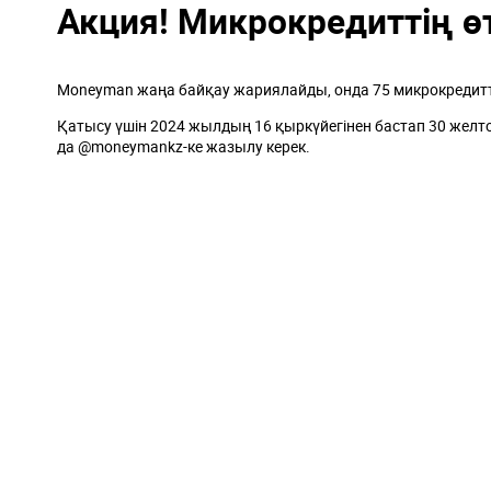
Акция! Микрокредиттің ө
Moneyman жаңа байқау жариялайды, онда 75 микрокредитті
Қатысу үшін 2024 жылдың 16 қыркүйегінен бастап 30 желтоқ
да @moneymankz-ке жазылу керек.