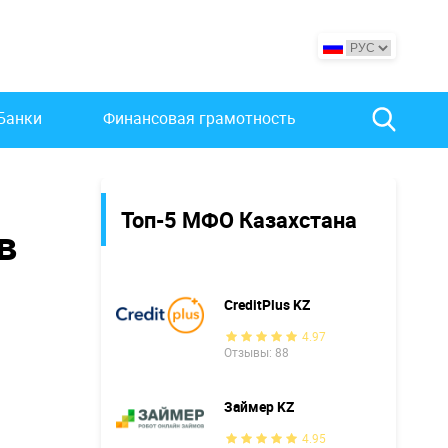
Банки
Финансовая грамотность
Топ-5 МФО Казахстана
в
CreditPlus KZ
4.97
Отзывы: 88
Займер KZ
4.95