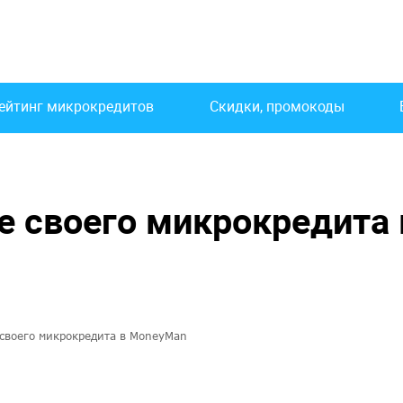
ейтинг микрокредитов
Скидки, промокоды
е своего микрокредита 
своего микрокредита в MoneyMan