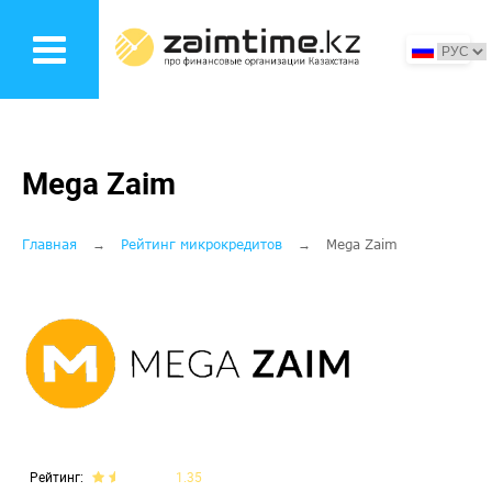
Перейти
к
основному
содержанию
Mega Zaim
Строка
Главная
Рейтинг микрокредитов
Mega Zaim
навигации
Рейтинг
1.35