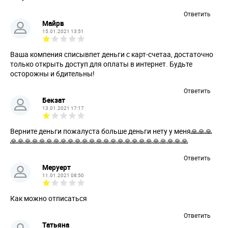
Ответить
Майрв
15.01.2021 13:51
Ваша компения списывпет деньги с карт-счетаа, достаточно
только открыть доступ для оплаты в интернет. Будьте
осторожны и бдительны!
Ответить
Бекзат
13.01.2021 17:17
Верните деньги пожалуста больше деньги нету у меня🙏🙏🙏
🙏🙏🙏🙏🙏🙏🙏🙏🙏🙏🙏🙏🙏🙏🙏🙏🙏🙏🙏🙏🙏🙏🙏🙏🙏
Ответить
Меруерт
11.01.2021 08:50
Как можно отписаться
Ответить
Татьяна