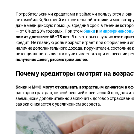
Потребительскими кредитами и займами пользуются люди в
автомобилей, бытовой и строительной техники и многих дру
даже медицинскую помощь. Средний срок, в течение которог
— от 8% до 20% годовых. При этом
банки
и
микрофинансовы
лимит достигает 65–75 лет
. В некоторых случаях
этот кри
кредит. Не главную роль возраст играет при оформлении и
наличие дополнительного дохода, поручителей, состояние 
потенциального клиента и учитывает это при вынесении р
получение денег, рассмотрим далее.
Почему кредиторы смотрят на возрас
Банки и МФО могут отказывать возрастным клиентам в офо
расходов граждан, низкой пенсией и невысокой продолжите
заемщикам дополнительно заключить договор страхования 
заявки снижается с увеличением возраста.