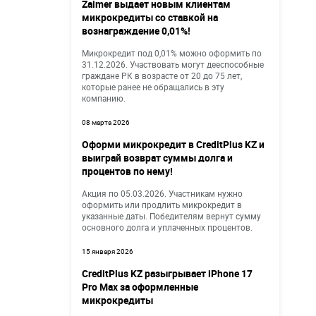
Zaimer выдает новым клиентам
микрокредиты со ставкой на
вознаграждение 0,01%!
Микрокредит под 0,01% можно оформить по
31.12.2026. Участвовать могут дееспособные
граждане РК в возрасте от 20 до 75 лет,
которые ранее не обращались в эту
компанию.
08 марта 2026
Оформи микрокредит в CreditPlus KZ и
выиграй возврат суммы долга и
процентов по нему!
Акция по 05.03.2026. Участникам нужно
оформить или продлить микрокредит в
указанные даты. Победителям вернут сумму
основного долга и уплаченных процентов.
15 января 2026
CreditPlus KZ разыгрывает iPhone 17
Pro Max за оформленные
микрокредиты