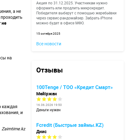
Акция по 31.12.2025. Участникам нужно
оформить или продлить микрокредит.
ения, а не
Победителя выберут с помощью жеребьёвки
т проходить
через сервис-рандомайзер. Забрать iPhone
 не
можно будет в офисе МФО.
15 октября 2025
Все новости
нсы на
Отзывы
100Tenge / ТОО «Кредит Смарт»
Мейіржан
16.06.2026 19:50
Но каждая
Деньги нужен
ахования, и
Fcredit (Быстрые займы.KZ)
Zaimtime.kz
Днис