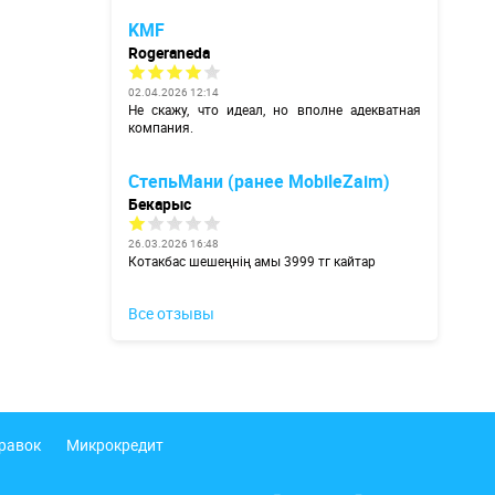
KMF
Rogeraneda
02.04.2026 12:14
Не скажу, что идеал, но вполне адекватная
компания.
СтепьМани (ранее MobileZaim)
Бекарыс
26.03.2026 16:48
Котакбас шешеңнің амы 3999 тг кайтар
Все отзывы
правок
Микрокредит