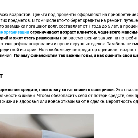
сех возрастов. Деньги под проценты оформляют на приобретение 
гих предметов. В том числе кто-то берет кредиты на ремонт, путеш
о заемщики погашают долг, составляет от 1 года до 5 лет, а проце
е организации
ограничивают возраст клиентов, чаще всего макси
терий может стать решающим
при рассмотрении заявки на потреби
потеки, рефинансирования и прочих крупных сделок. Там больше см
кредитной истории. Но в любом случае кредитор оценивает возраст
ешения.
Почему финансистам так важны годы, и как оценить свои ш
т
рмлении кредита, поскольку хотят снизить свои риски.
Это связан
льностью жизни. Чтобы обезопасить себя от потери средств, они 
жизни и здоровья или вовсе отказывают в сделке. Вероятность о