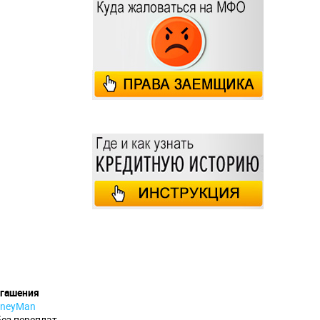
огашения
neyMan
без переплат