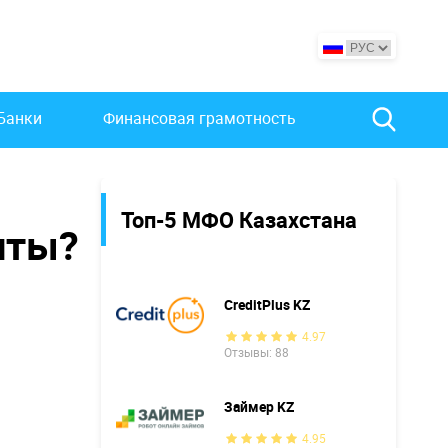
Банки
Финансовая грамотность
Топ-5 МФО Казахстана
иты?
CreditPlus KZ
4.97
Отзывы: 88
Займер KZ
4.95