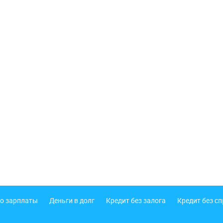
о зарплаты
Деньги в долг
Кредит без залога
Кредит без с