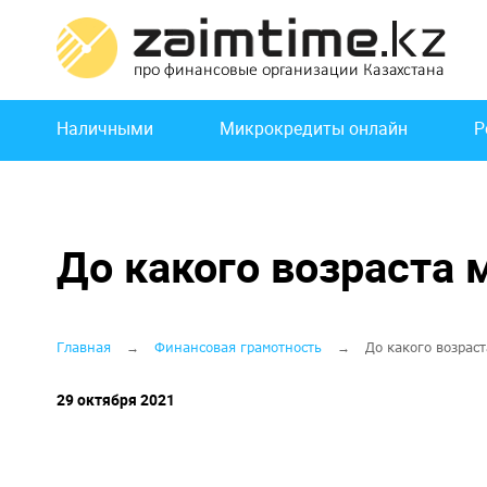
Перейти
к
основному
содержанию
Основная
Наличными
Микрокредиты онлайн
Р
навигация
До какого возраста
Строка
Главная
Финансовая грамотность
До какого возрас
навигации
29 октября 2021