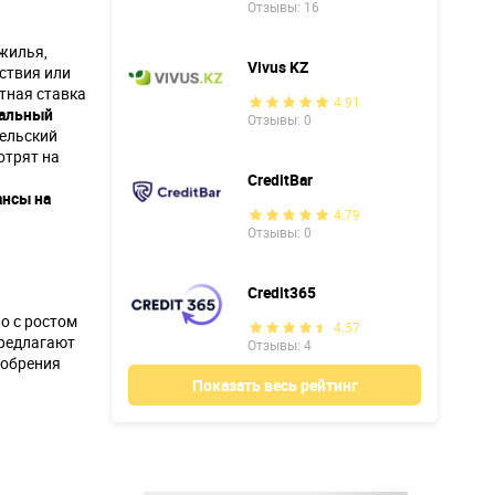
Отзывы: 16
жилья,
Vivus KZ
ествия или
нтная ставка
4.91
мальный
Отзывы: 0
тельский
отрят на
CreditBar
ансы на
4.79
Отзывы: 0
Credit365
о с ростом
4.57
предлагают
Отзывы: 4
добрения
Показать весь рейтинг