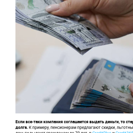
Если все-таки компания соглашается выдать деньги, то ст
долга.
К примеру, пенсионерам предлагают скидки, льготн
деньги выдают гражданам до 70 лет, в
CreditPlus
и
Credit36