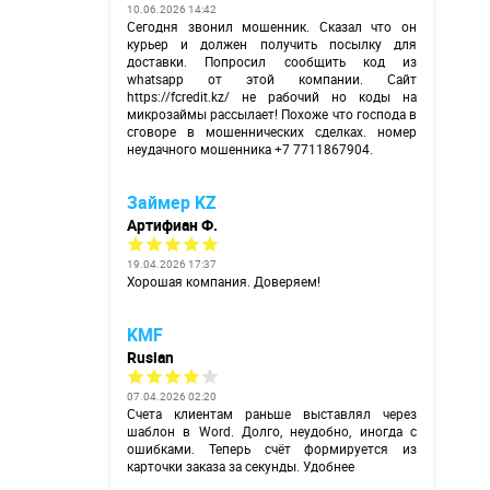
10.06.2026 14:42
Сегодня звонил мошенник. Сказал что он
курьер и должен получить посылку для
доставки. Попросил сообщить код из
whatsapp от этой компании. Сайт
https://fcredit.kz/
не рабочий но коды на
микрозаймы рассылает! Похоже что господа в
сговоре в мошеннических сделках. номер
неудачного мошенника +7 7711867904.
Займер KZ
Артифиан Ф.
19.04.2026 17:37
Хорошая компания. Доверяем!
KMF
Ruslan
07.04.2026 02:20
Счета клиентам раньше выставлял через
шаблон в Word. Долго, неудобно, иногда с
ошибками. Теперь счёт формируется из
карточки заказа за секунды. Удобнее