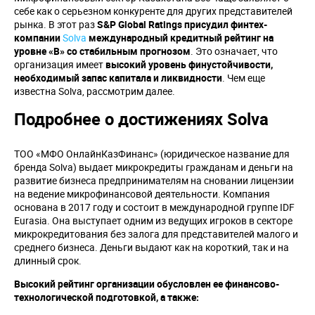
себе как о серьезном конкуренте для других представителей
рынка. В этот раз
S&P Global Ratings присудил финтех-
компании
Solva
международный кредитный рейтинг на
уровне «
B
» со стабильным прогнозом
. Это означает, что
организация имеет
высокий уровень финустойчивости,
необходимый запас капитала и ликвидности
. Чем еще
известна Solva, рассмотрим далее.
Подробнее о достижениях Solva
ТОО «МФО ОнлайнКазФинанс» (юридическое название для
бренда Solva) выдает микрокредиты гражданам и деньги на
развитие бизнеса предпринимателям на сновании лицензии
на ведение микрофинансовой деятельности. Компания
основана в 2017 году и состоит в международной группе IDF
Eurasia. Она выступает одним из ведущих игроков в секторе
микрокредитования без залога для представителей малого и
среднего бизнеса. Деньги выдают как на короткий, так и на
длинный срок.
Высокий рейтинг организации обусловлен ее финансово-
технологической подготовкой, а также: