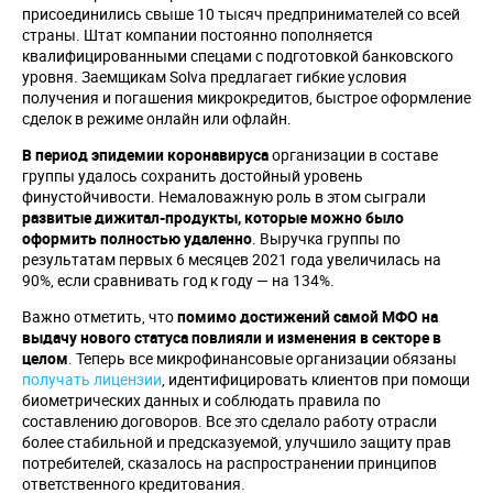
присоединились свыше 10 тысяч предпринимателей со всей
страны. Штат компании постоянно пополняется
квалифицированными спецами с подготовкой банковского
уровня. Заемщикам Solva предлагает гибкие условия
получения и погашения микрокредитов, быстрое оформление
сделок в режиме онлайн или офлайн.
В период эпидемии коронавируса
организации в составе
группы удалось сохранить достойный уровень
финустойчивости. Немаловажную роль в этом сыграли
развитые дижитал-продукты, которые можно было
оформить полностью удаленно
. Выручка группы по
результатам первых 6 месяцев 2021 года увеличилась на
90%, если сравнивать год к году — на 134%.
Важно отметить, что
помимо достижений самой МФО на
выдачу нового статуса повлияли и изменения в секторе в
целом
. Теперь все микрофинансовые организации обязаны
получать лицензии
, идентифицировать клиентов при помощи
биометрических данных и соблюдать правила по
составлению договоров. Все это сделало работу отрасли
более стабильной и предсказуемой, улучшило защиту прав
потребителей, сказалось на распространении принципов
ответственного кредитования.