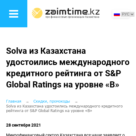
Перейти
к
основному
содержанию
Solva из Казахстана
удостоились международного
кредитного рейтинга от S&P
Global Ratings на уровне «B»
Строка
Главная
Скидки, промокоды
Solva из Казахстана удостоились международного кредитного
рейтинга от S&P Global Ratings на уровне «B»
навигации
28 сентября 2021
Микрофинансовый сектор Казахстана все чаще заявляет о