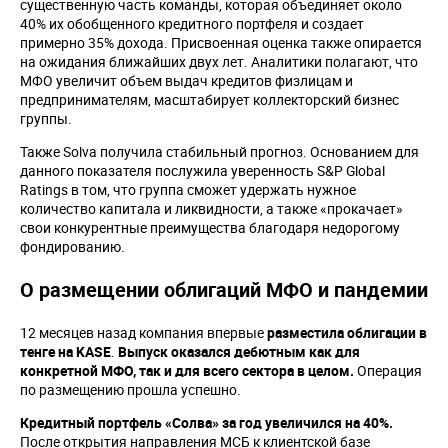
существенную часть команды, которая объединяет около
40% их обобщенного кредитного портфеля и создает
примерно 35% дохода. Присвоенная оценка также опирается
на ожидания ближайших двух лет. Аналитики полагают, что
МФО увеличит объем выдач кредитов физлицам и
предпринимателям, масштабирует коллекторский бизнес
группы.
Также Solva получила стабильный прогноз. Основанием для
данного показателя послужила уверенность S&P Global
Ratings в том, что группа сможет удержать нужное
количество капитала и ликвидности, а также «прокачает»
свои конкурентные преимущества благодаря недорогому
фондированию.
О размещении облигаций МФО и пандемии
12 месяцев назад компания впервые
разместила облигации в
тенге на
KASE
.
Выпуск оказался дебютным как для
конкретной МФО, так и для всего сектора в целом.
Операция
по размещению прошла успешно.
Кредитный портфель «Солва» за год увеличился на 40%.
После открытия направления МСБ к клиентской базе