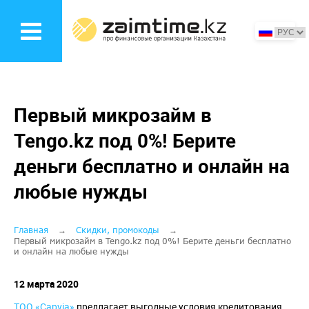
Перейти
к
основному
содержанию
Первый микрозайм в
Tengo.kz под 0%! Берите
деньги бесплатно и онлайн на
любые нужды
Строка
Главная
Скидки, промокоды
Первый микрозайм в Tengo.kz под 0%! Берите деньги бесплатно
и онлайн на любые нужды
навигации
12 марта 2020
ТОО «Capvia»
предлагает выгодные условия кредитования