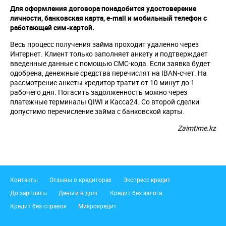
Для оформления договора понадобится удостоверение
личности, банковская карта,
e
-
mail
и мобильный телефон с
работающей сим-картой.
Весь процесс получения займа проходит удаленно через
Интернет. Клиент только заполняет анкету и подтверждает
введенные данные с помощью СМС-кода. Если заявка будет
одобрена, денежные средства перечислят на IBAN-счет. На
рассмотрение анкеты кредитор тратит от 10 минут до 1
рабочего дня. Погасить задолженность можно через
платежные терминалы QIWI и Касса24. Со второй сделки
допустимо перечисление займа с банковской карты.
Zaimtime.kz
Подвал
Контакты
Отзывы о кредиторах
Экспресс кредит
До зарплаты
Деньги в долг
Кредит без залога
Кредит без справок
Микрокредит