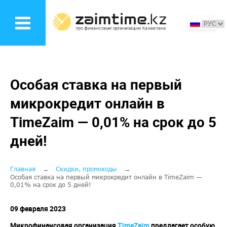
Перейти
к
основному
содержанию
Особая ставка на первый
микрокредит онлайн в
TimeZaim — 0,01% на срок до 5
дней!
Строка
Главная
Скидки, промокоды
Особая ставка на первый микрокредит онлайн в TimeZaim —
0,01% на срок до 5 дней!
навигации
09 февраля 2023
Микрофинансовая организация
TimeZaim
предлагает особую