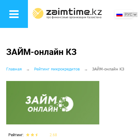
Перейти
к
основному
содержанию
ЗАЙМ-онлайн КЗ
Строка
Главная
Рейтинг микрокредитов
ЗАЙМ-онлайн КЗ
навигации
Рейтинг
2.68