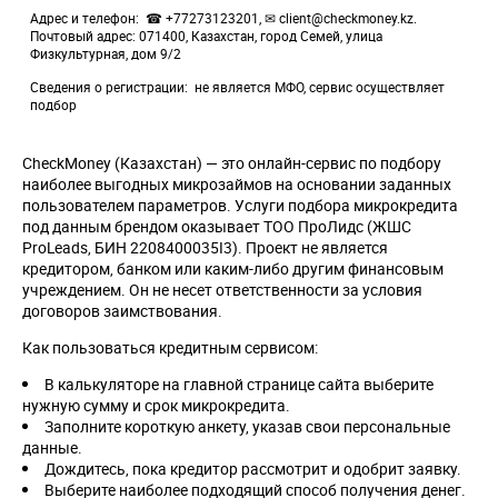
Адрес и телефон
☎ +77273123201, ✉ client@checkmoney.kz.
Почтовый адрес: 071400, Казахстан, город Семей, улица
Физкультурная, дом 9/2
Сведения о регистрации
не является МФО, сервис осуществляет
подбор
CheckMoney (Казахстан) — это онлайн-сервис по подбору
наиболее выгодных микрозаймов на основании заданных
пользователем параметров. Услуги подбора микрокредита
под данным брендом оказывает ТОО ПроЛидс (ЖШС
ProLeads, БИН 2208400035I3). Проект не является
кредитором, банком или каким-либо другим финансовым
учреждением. Он не несет ответственности за условия
договоров заимствования.
Как пользоваться кредитным сервисом:
В калькуляторе на главной странице сайта выберите
нужную сумму и срок микрокредита.
Заполните короткую анкету, указав свои персональные
данные.
Дождитесь, пока кредитор рассмотрит и одобрит заявку.
Выберите наиболее подходящий способ получения денег.