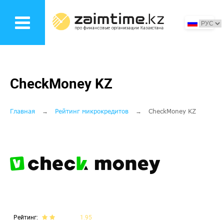
Перейти
к
основному
содержанию
CheckMoney KZ
Строка
Главная
Рейтинг микрокредитов
CheckMoney KZ
навигации
Рейтинг
1.95