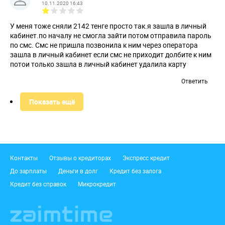
10.11.2020 16:43
У меня тоже сняли 2142 тенге просто так.я зашла в личный
кабинет.по началу не смогла зайти потом отправила пароль
по смс. Смс не пришла позвонила к ним через оператора
зашла в личный кабинет если смс не приходит долбите к ним
потои только зашла в личный кабинет удалила карту
Ответить
Показать ещё
Подвал
Контакты
Отзывы о кредиторах
Экспресс кредит
До зарплаты
Деньги в долг
Кредит без залога
Кредит без справок
Микрокредит