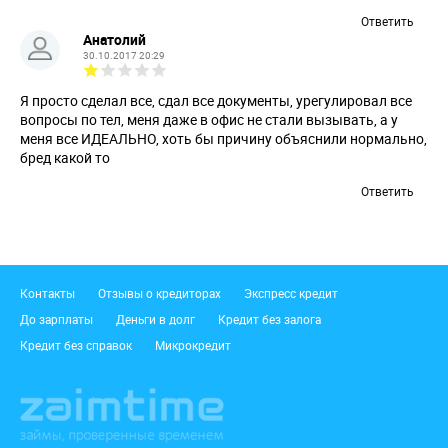
Ответить
Анатолий
30.10.2017 20:29
Я просто сделал все, сдал все документы, урегулировал все
вопросы по тел, меня даже в офис не стали вызывать, а у
меня все ИДЕАЛЬНО, хоть бы причину объяснили нормально,
бред какой то
Ответить
Подвал
Контакты
Отзывы о кредиторах
Экспресс кредит
До зарплаты
Деньги в долг
Кредит без залога
Кредит без справок
Микрокредит