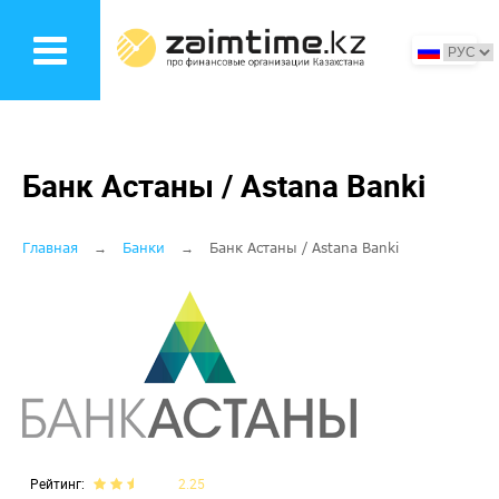
Перейти
к
основному
содержанию
Банк Астаны / Astana Banki
Строка
Главная
Банки
Банк Астаны / Astana Banki
навигации
Рейтинг
2.25