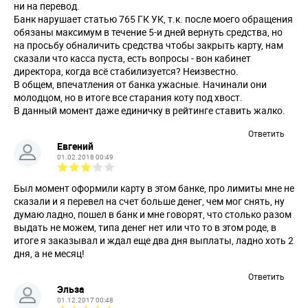
ни на перевод.
Банк нарушает статью 765 ГК УК, т.к. после моего обращения
обязаны максимум в течение 5-и дней вернуть средства, но
на просьбу обналичить средства чтобы закрыть карту, нам
сказали что касса пуста, есть вопросы - вон кабинет
директора, когда всё стабилизуется? Неизвестно.
В общем, впечатления от банка ужасные. Начинали они
молодцом, но в итоге все старания коту под хвост.
В данный момент даже единичку в рейтинге ставить жалко.
Ответить
Евгений
01.02.2018 00:49
Был момент оформили карту в этом банке, про лимиты мне не
сказали и я перевел на счет больше денег, чем мог снять, ну
думаю ладно, пошел в банк и мне говорят, что столько разом
выдать не можем, типа денег нет или что то в этом роде, в
итоге я заказывал и ждал еще два дня выплаты, ладно хоть 2
дня, а не месяц!
Ответить
Эльза
01.12.2017 00:48