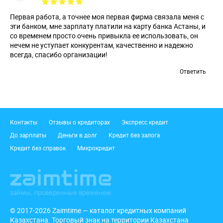
Первая работа, а точнее моя первая фирма связала меня с
эти банком, мне зарплату платили на карту банка Астаны, и
со временем просто очень привыкла ее использовать, он
нечем не уступает конкурентам, качественно и надежно
всегда, спасибо организации!
Ответить
Подвал
Контакты
Отзывы о кредиторах
Экспресс кредит
До зарплаты
Деньги в долг
Кредит без залога
Кредит без справок
Микрокредит
© 2017-2026 Zaimtime — каталог кредитных компаний
Казахстана. Торговый знак на территории Казахстана