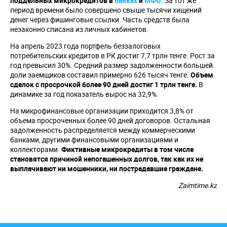
поддельных микрокредитов в
банках
и
МФО
. За тот же
период времени было совершено свыше тысячи хищений
денег через фишинговые ссылки. Часть средств была
незаконно списана из личных кабинетов.
На апрель 2023 года портфель беззалоговых
потребительских кредитов в РК достиг 7,7 трлн тенге. Рост за
год превысил 30%. Средний размер задолженности большей
доли заемщиков составил примерно 626 тысяч тенге.
Объем
сделок с просрочкой более 90 дней достиг 1 трлн тенге.
В
динамике за год показатель вырос на 32,9%.
На микрофинансовые организации приходится 3,8% от
объема просроченных более 90 дней договоров. Остальная
задолженность распределяется между коммерческими
банками, другими финансовыми организациями и
коллекторами.
Фиктивные микрокредиты в том числе
становятся причиной непогашенных долгов, так как их не
выплачивают ни мошенники, ни пострадавшие граждане.
Zaimtime.kz