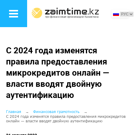
Перейти
к
основному
содержанию
С 2024 года изменятся
правила предоставления
микрокредитов онлайн —
власти вводят двойную
аутентификацию
Строка
Главная
Финансовая грамотность
С 2024 года изменятся правила предоставления микрокредитов
онлайн — власти вводят двойную аутентификацию
навигации