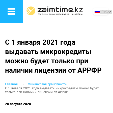
Перейти
к
основному
содержанию
С 1 января 2021 года
выдавать микрокредиты
можно будет только при
наличии лицензии от АРРФР
Строка
Главная
Финансовая грамотность
С 1 января 2021 года выдавать микрокредиты можно будет
только при наличии лицензии от АРРФР
навигации
20 августа 2020