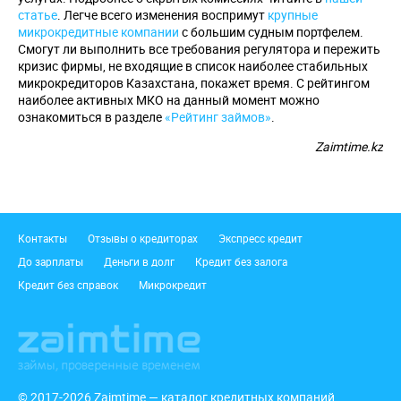
статье
. Легче всего изменения воспримут
крупные
микрокредитные компании
с большим судным портфелем.
Смогут ли выполнить все требования регулятора и пережить
кризис фирмы, не входящие в список наиболее стабильных
микрокредиторов Казахстана, покажет время. С рейтингом
наиболее активных МКО на данный момент можно
ознакомиться в разделе
«Рейтинг займов»
.
Zaimtime.kz
Подвал
Контакты
Отзывы о кредиторах
Экспресс кредит
До зарплаты
Деньги в долг
Кредит без залога
Кредит без справок
Микрокредит
© 2017-2026 Zaimtime — каталог кредитных компаний