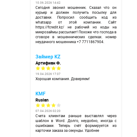
10.06.2026 14:42
Сегодня звонил мошенник. Сказал что он
курьер и должен получить посылку для
доставки. Попросил сообщить код из
whatsapp от этой компании. Сайт
https://fcredit.kz/
не рабочий но коды на
микрозаймы рассылает! Похоже что господа в
сговоре в мошеннических сделках. номер
неудачного мошенника +7 7711867904.
Займер KZ
Артифиан Ф.
19.04.2026 17:37
Хорошая компания. Доверяем!
KMF
Ruslan
07.04.2026 02:20
Счета клиентам раньше выставлял через
шаблон в Word. Долго, неудобно, иногда с
ошибками. Теперь счёт формируется из
карточки заказа за секунды. Удобнее