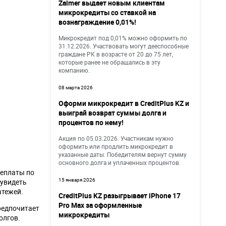
Zaimer выдает новым клиентам
микрокредиты со ставкой на
вознаграждение 0,01%!
Микрокредит под 0,01% можно оформить по
31.12.2026. Участвовать могут дееспособные
граждане РК в возрасте от 20 до 75 лет,
которые ранее не обращались в эту
компанию.
08 марта 2026
Оформи микрокредит в CreditPlus KZ и
выиграй возврат суммы долга и
процентов по нему!
Акция по 05.03.2026. Участникам нужно
оформить или продлить микрокредит в
указанные даты. Победителям вернут сумму
основного долга и уплаченных процентов.
реплаты по
15 января 2026
 увидеть
атежей.
CreditPlus KZ разыгрывает iPhone 17
Pro Max за оформленные
предпочитает
микрокредиты
олгов.