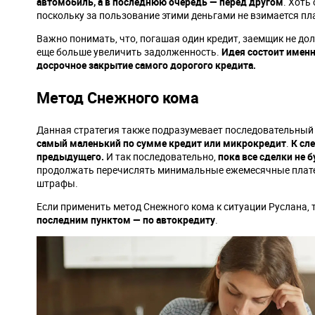
автомобиль, а в последнюю очередь — перед другом
. Хоть
поскольку за пользование этими деньгами не взимается пл
Важно понимать, что, погашая один кредит, заемщик не д
еще больше увеличить задолженность.
Идея состоит именн
досрочное закрытие самого дорогого кредита.
Метод Снежного кома
Данная стратегия также подразумевает последовательный
самый маленький по сумме кредит или микрокредит
.
К сл
предыдущего.
И так последовательно,
пока все сделки не 
продолжать перечислять минимальные ежемесячные платеж
штрафы.
Если применить метод Снежного кома к ситуации Руслана, 
последним пунктом — по автокредиту
.