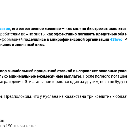
дитов
, его естественное желание — как можно быстрее их выплатит
требителям важно знать,
как эффективно погашать кредитные обяз
информацией
поделились в микрофинансовой организации
4Slovo
. 
авина» и «снежный ком»
.
вор с наибольшей процентной ставкой и направляет основные усили
олько
минимальные ежемесячные выплаты
. После полного погаше
награждения. Эти этапы повторяются один за другим, пока не буду
ре
. Предположим, что у Руслана из Казахстана три кредитных обяза
яц.
о 150 тысяч тенге.