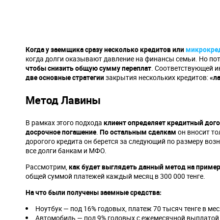
Когда у заемщика сразу несколько кредитов или
микрокре
когда долги оказывают давление на финансы семьи. Но по
чтобы снизить общую сумму переплат
. Соответствующей 
две основные стратегии
закрытия нескольких кредитов:
«л
Метод Лавины
В рамках этого подхода
клиент определяет кредитный дого
досрочное погашение
.
По остальным сделкам
он вносит т
дорогого кредита он берется за следующий по размеру воз
все долги банкам и МФО.
Рассмотрим,
как будет выглядеть данный метод на приме
общей суммой платежей каждый месяц в 300 000 тенге.
На что были получены заемные средства:
Ноутбук — под 16% годовых, платеж 70 тысяч тенге в мес
Автомобиль — под 9% годовых с ежемесячной выплатой п