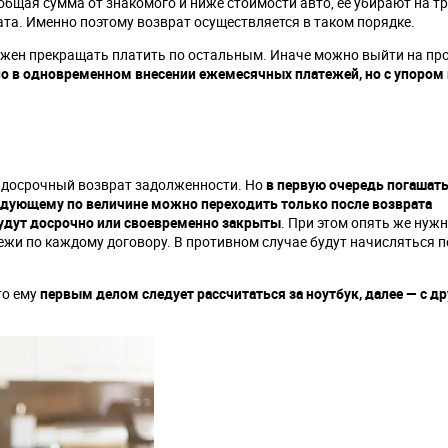
 общая сумма от знакомого и ниже стоимости авто, ее убирают на тр
ата. Именно поэтому возврат осуществляется в таком порядке.
олжен прекращать платить по остальным. Иначе можно выйти на пр
о в одновременном внесении ежемесячных платежей, но с упором 
 досрочный возврат задолженности. Но
в первую очередь погашат
едующему по величине можно переходить только после возврата
будут досрочно или своевременно закрыты
. При этом опять же нуж
и по каждому договору. В противном случае будут начисляться п
то ему
первым делом следует рассчитаться за ноутбук, далее — с др