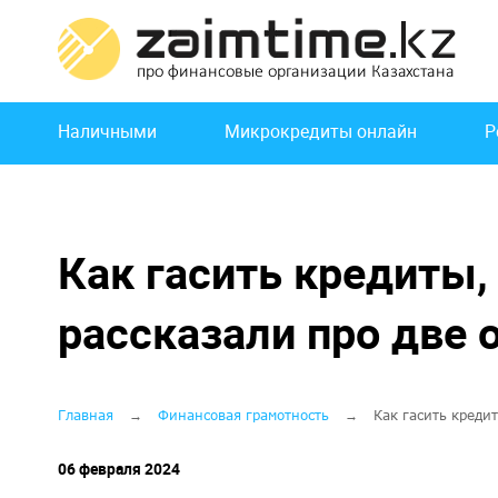
Перейти
к
основному
содержанию
Основная
Наличными
Микрокредиты онлайн
Р
навигация
Как гасить кредиты, 
рассказали про две 
Строка
Главная
Финансовая грамотность
Как гасить кредит
навигации
06 февраля 2024