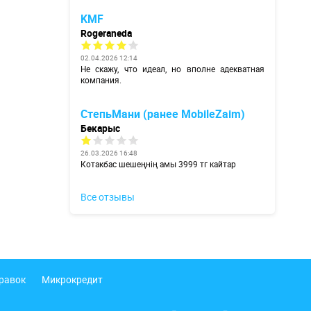
KMF
Rogeraneda
02.04.2026 12:14
Не скажу, что идеал, но вполне адекватная
компания.
СтепьМани (ранее MobileZaim)
Бекарыс
26.03.2026 16:48
Котакбас шешеңнің амы 3999 тг кайтар
Все отзывы
правок
Микрокредит