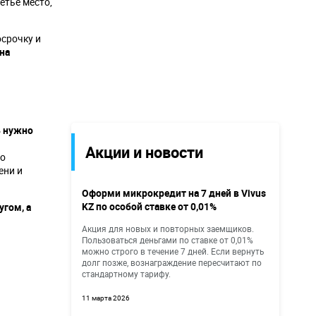
етье место,
осрочку и
на
ь нужно
Акции и новости
но
ени и
Оформи микрокредит на 7 дней в Vivus
KZ по особой ставке от 0,01%
угом, а
Акция для новых и повторных заемщиков.
Пользоваться деньгами по ставке от 0,01%
можно строго в течение 7 дней. Если вернуть
долг позже, вознаграждение пересчитают по
стандартному тарифу.
11 марта 2026