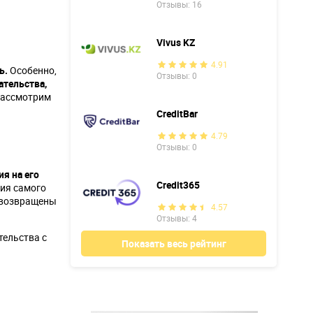
Отзывы: 16
Vivus KZ
4.91
ь.
Особенно,
Отзывы: 0
ательства,
Рассмотрим
CreditBar
4.79
Отзывы: 0
я на его
Credit365
ния самого
т возвращены
4.57
Отзывы: 4
тельства с
Показать весь рейтинг