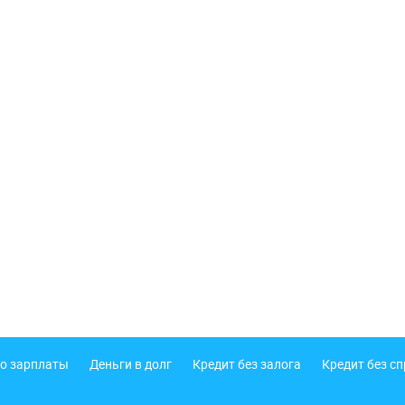
о зарплаты
Деньги в долг
Кредит без залога
Кредит без с