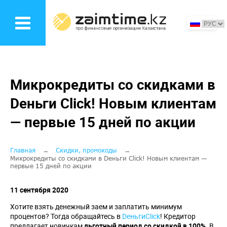
Перейти
к
основному
содержанию
Микрокредиты со скидками в
Dеньги Click! Новым клиентам
— первые 15 дней по акции
Строка
Главная
Скидки, промокоды
Микрокредиты со скидками в Dеньги Click! Новым клиентам —
первые 15 дней по акции
навигации
11 сентября 2020
Хотите взять денежный заем и заплатить минимум
процентов? Тогда обращайтесь в
DеньгиClick
! Кредитор
предлагает новичкам
льготный период со скидкой в 100%
. В