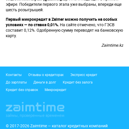
эфире. Победители первого этапа уже выбраны, впереди еще
шесть розыгрышей.
Первый микрокредит в Zaimer можно получить на особых
условиях — по ставке 0,01%.
На сайте отмечено, что ГЭСВ
составит 0,12%. Одобренную сумму переводят на банковскую
карту.
Zaimtime.kz
Подвал
Контакты
Отзывы о кредиторах
Экспресс кредит
До зарплаты
Деньги в долг
Кредит без залога
Кредит без справок
Микрокредит
© 2017-2026 Zaimtime — каталог кредитных компаний