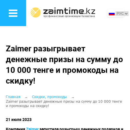
Перейти
к
основному
содержанию
Zaimer разыгрывает
денежные призы на сумму до
10 000 тенге и промокоды на
скидку!
Строка
Главная
Скидки, промокоды
Zaimer разыгрывает денежные призы на сумму до 10 000 тенге
и промокоды на скидку!
навигации
21 июля 2023
Компания
Zaimer
запустила розыгрыш денежных подарков и