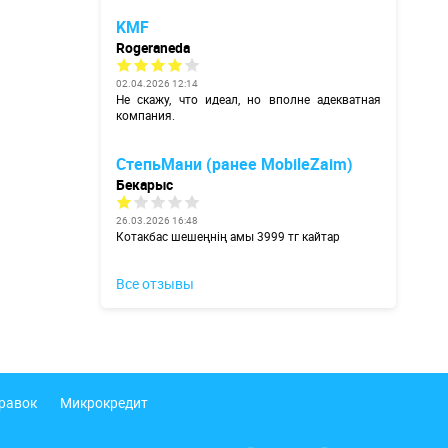
KMF
Rogeraneda
02.04.2026 12:14
Не скажу, что идеал, но вполне адекватная
компания.
СтепьМани (ранее MobileZaim)
Бекарыс
26.03.2026 16:48
Котакбас шешеңнің амы 3999 тг кайтар
Все отзывы
правок
Микрокредит