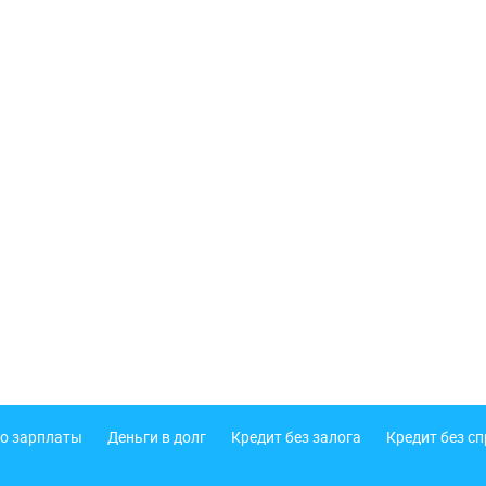
о зарплаты
Деньги в долг
Кредит без залога
Кредит без с