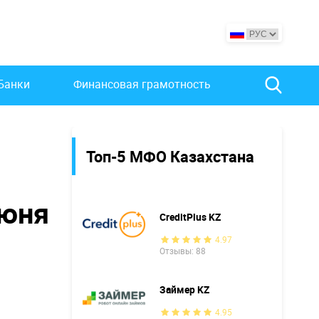
Банки
Финансовая грамотность
Топ-5 МФО Казахстана
июня
CreditPlus KZ
4.97
Отзывы: 88
Займер KZ
4.95