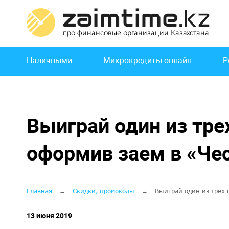
Перейти
к
основному
содержанию
Основная
Наличными
Микрокредиты онлайн
Р
навигация
Выиграй один из тре
оформив заем в «Чес
Строка
Главная
Скидки, промокоды
Выиграй один из трех 
навигации
13 июня 2019