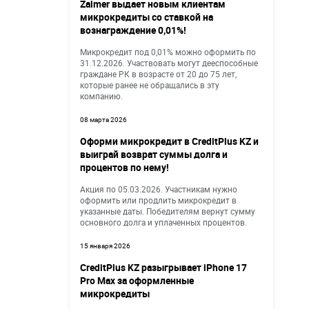
Zaimer выдает новым клиентам
микрокредиты со ставкой на
вознаграждение 0,01%!
Микрокредит под 0,01% можно оформить по
31.12.2026. Участвовать могут дееспособные
граждане РК в возрасте от 20 до 75 лет,
которые ранее не обращались в эту
компанию.
08 марта 2026
Оформи микрокредит в CreditPlus KZ и
выиграй возврат суммы долга и
процентов по нему!
Акция по 05.03.2026. Участникам нужно
оформить или продлить микрокредит в
указанные даты. Победителям вернут сумму
основного долга и уплаченных процентов.
15 января 2026
CreditPlus KZ разыгрывает iPhone 17
Pro Max за оформленные
микрокредиты