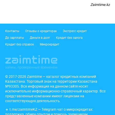
Zaimtime.kz
Подвал
Контакты
Отзывы о кредиторах
Экспресс кредит
До зарплаты
Деньги в долг
Кредит без залога
Кредит без справок
Микрокредит
© 2017-2026 Zaimtime — каталог кредитных компаний
Казахстана. Торговый знак на территории Казахстана
№93305. Вся информация на данном сайте носит
исключительно информационно-справочный характер. Все
представленные компании имеют лицензии на
соответствующую деятельность.
🔹
t.me/zaimtimeKZ
— Telegram чат о микрокредитах:
поддержка, обмен опытом и помощь заемщикам.