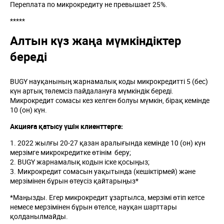
Переплата по микрокредиту не превышает 25%.
*****
Алтын күз жаңа мүмкіндіктер
береді
BUGY науқанының жарнамалық коды микрокредитті 5 (бес)
күн артық төлемсіз пайдалануға мүмкіндік береді.
Микрокредит сомасы кез келген болуы мүмкін, бірақ кемінде
10 (он) күн.
Акцияға қатысу үшін клиенттерге:
1. 2022 жылғы 20-27 қазан аралығында кемінде 10 (он) күн
мерзімге микрокредитке өтінім беру;
2. BUGY жарнамалық кодын іске қосыңыз;
3. Микрокредит сомасын уақытында (кешіктірмей) және
мерзімінен бұрын өтеусіз қайтарыңыз*
*Маңызды. Егер микрокредит ұзартылса, мерзімі өтіп кетсе
немесе мерзімінен бұрын өтелсе, науқан шарттары
қолданылмайды.