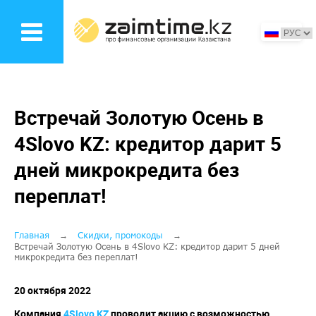
Перейти
к
основному
содержанию
Встречай Золотую Осень в
4Slovo KZ: кредитор дарит 5
дней микрокредита без
переплат!
Строка
Главная
Скидки, промокоды
Встречай Золотую Осень в 4Slovo KZ: кредитор дарит 5 дней
микрокредита без переплат!
навигации
20 октября 2022
Компания
4Slovo KZ
проводит акцию с возможностью