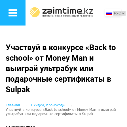
Перейти
к
основному
содержанию
Участвуй в конкурсе «Back to
school» от Money Man и
выиграй ультрабук или
подарочные сертификаты в
Sulpak
Строка
Главная
Скидки, промокоды
Участвуй в конкурсе «Back to school» от Money Man и выиграй
ультрабук или подарочные сертификаты в Sulpak
навигации