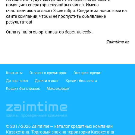
помощью генератора случайных чисел. Имена
счастливчиков огласят 3 сентября. Следите за новостями на
сайте компании, чтобы не пропустить объявление
результатов!
Оплату налогов организатор берет на себя.
Zaimtime.kz
Подвал
Контакты
Отзывы о кредиторах
Экспресс кредит
До зарплаты
Деньги в долг
Кредит без залога
Кредит без справок
Микрокредит
© 2017-2026 Zaimtime — каталог кредитных компаний
Казахстана. Торговый знак на территории Казахстана