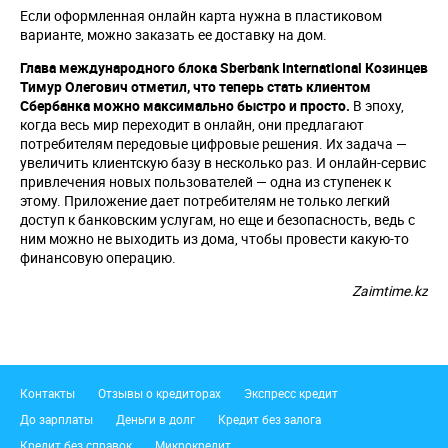
Если оформленная онлайн карта нужна в пластиковом
варианте, можно заказать ее доставку на дом.
Глава международного блока
Sberbank
International
Козинцев
Тимур Олегович отметил, что теперь стать клиентом
Сбербанка можно максимально быстро и просто.
В эпоху,
когда весь мир переходит в онлайн, они предлагают
потребителям передовые цифровые решения. Их задача —
увеличить клиентскую базу в несколько раз. И онлайн-сервис
привлечения новых пользователей — одна из ступенек к
этому. Приложение дает потребителям не только легкий
доступ к банковским услугам, но еще и безопасность, ведь с
ним можно не выходить из дома, чтобы провести какую-то
финансовую операцию.
Zaimtime.kz
Подвал
Контакты
Отзывы о кредиторах
Экспресс кредит
До зарплаты
Деньги в долг
Кредит без залога
Кредит без справок
Микрокредит