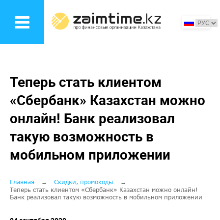
Перейти
к
основному
содержанию
Теперь стать клиентом
«Сбербанк» Казахстан можно
онлайн! Банк реализовал
такую возможность в
мобильном приложении
Строка
Главная
Скидки, промокоды
Теперь стать клиентом «Сбербанк» Казахстан можно онлайн!
Банк реализовал такую возможность в мобильном приложении
навигации