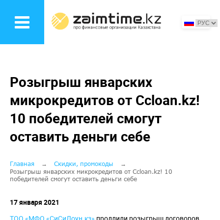
Перейти
к
основному
содержанию
Розыгрыш январских
микрокредитов от Ccloan.kz!
10 победителей смогут
оставить деньги себе
Строка
Главная
Скидки, промокоды
Розыгрыш январских микрокредитов от Ccloan.kz! 10
победителей смогут оставить деньги себе
навигации
17 января 2021
ТОО «МФО «СиСиЛоун.кз»
продлили розыгрыш договоров,