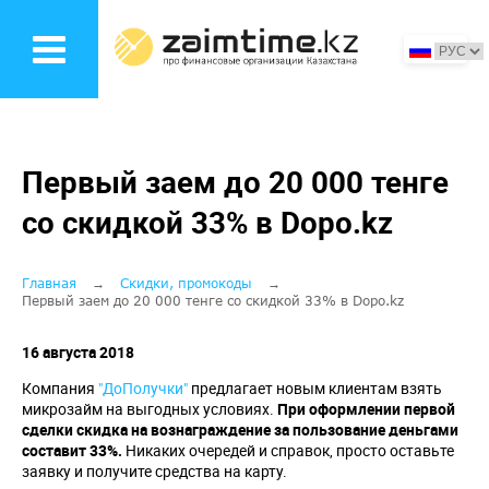
Перейти
к
основному
содержанию
Первый заем до 20 000 тенге
со скидкой 33% в Dopo.kz
Строка
Главная
Скидки, промокоды
Первый заем до 20 000 тенге со скидкой 33% в Dopo.kz
навигации
16 августа 2018
Компания
"ДоПолучки"
предлагает новым клиентам взять
микрозайм на выгодных условиях.
При оформлении первой
сделки скидка на вознаграждение за пользование деньгами
составит 33%.
Никаких очередей и справок, просто оставьте
заявку и получите средства на карту.