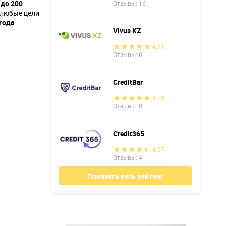
 до 200
Отзывы: 16
 любые цели
 года
.
Vivus KZ
4.91
Отзывы: 0
CreditBar
4.79
Отзывы: 0
Credit365
4.57
Отзывы: 4
Показать весь рейтинг