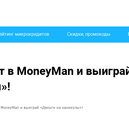
ейтинг микрокредитов
Скидки, промокоды
 в MoneyMan и выигра
»!
 MoneyMan и выиграй «Деньги на каникулы»!