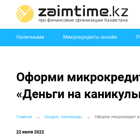
Перейти
к
основному
содержанию
Основная
Наличными
Микрокредиты онлайн
Р
навигация
Оформи микрокредит
«Деньги на каникулы
Строка
Главная
Скидки, промокоды
Оформи микрокредит в
навигации
22 июля 2022