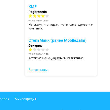
KMF
Rogeraneda
02.04.2026 12:14
Не скажу, что идеал, но вполне адекватная
компания.
СтепьМани (ранее MobileZaim)
Бекарыс
26.03.2026 16:48
Котакбас шешеңнің амы 3999 тг кайтар
Все отзывы
правок
Микрокредит