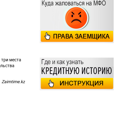
 три места
ельства
Zaimtime.kz