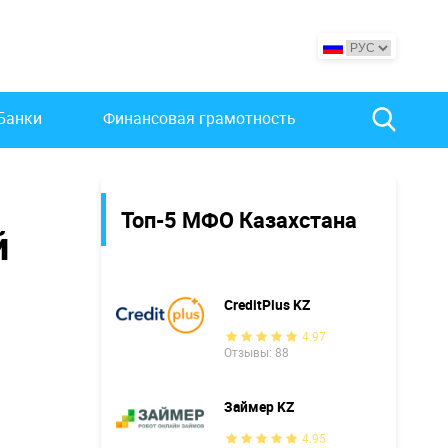
Банки
Финансовая грамотность
Топ-5 МФО Казахстана
й
CreditPlus KZ
4.97
Отзывы: 88
Займер KZ
4.95