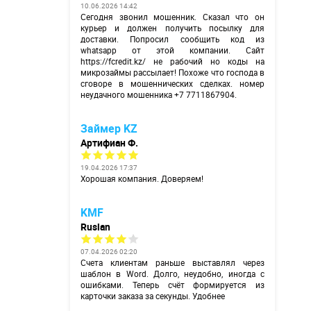
10.06.2026 14:42
Сегодня звонил мошенник. Сказал что он
курьер и должен получить посылку для
доставки. Попросил сообщить код из
whatsapp от этой компании. Сайт
https://fcredit.kz/
не рабочий но коды на
микрозаймы рассылает! Похоже что господа в
сговоре в мошеннических сделках. номер
неудачного мошенника +7 7711867904.
Займер KZ
Артифиан Ф.
19.04.2026 17:37
Хорошая компания. Доверяем!
KMF
Ruslan
07.04.2026 02:20
Счета клиентам раньше выставлял через
шаблон в Word. Долго, неудобно, иногда с
ошибками. Теперь счёт формируется из
карточки заказа за секунды. Удобнее