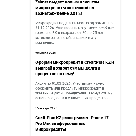
Zaimer выдает новым клиентам
микрокредиты со ставкой на
вознаграждение 0,01%!
Микрокредит под 0,01% можно оформить по
31.12.2026. Участвовать могут дееспособные
граждане РК в возрасте от 20 до 75 лет,
которые ранее не обращались в эту
компанию.
08 марта 2026
Оформи микрокредит в CreditPlus KZ и
выиграй возврат суммы долга и
процентов по нему!
Акция по 05.03.2026. Участникам нужно
оформить или продлить микрокредит в
указанные даты. Победителям вернут сумму
основного долга и уплаченных процентов.
15 января 2026
CreditPlus KZ разыгрывает iPhone 17
Pro Max за оформленные
микрокредиты