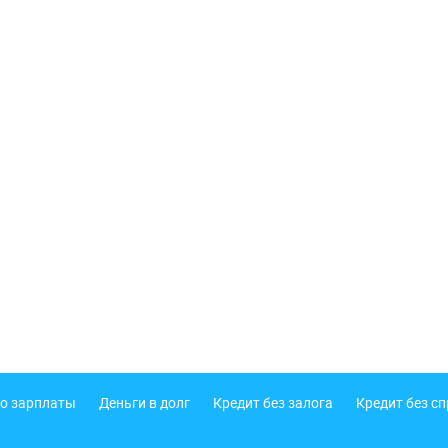
о зарплаты
Деньги в долг
Кредит без залога
Кредит без с