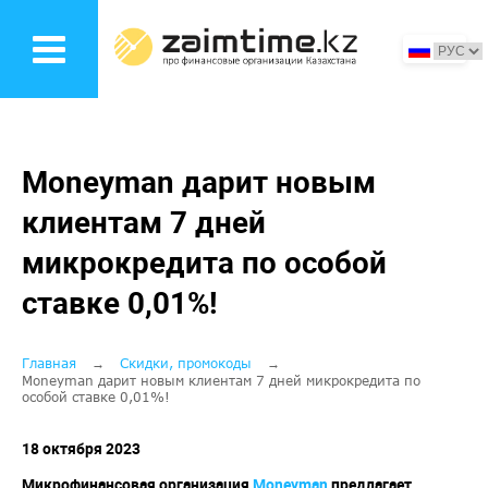
Перейти
к
основному
содержанию
Moneyman дарит новым
клиентам 7 дней
микрокредита по особой
ставке 0,01%!
Строка
Главная
Скидки, промокоды
Moneyman дарит новым клиентам 7 дней микрокредита по
особой ставке 0,01%!
навигации
18 октября 2023
Микрофинансовая организация
Moneyman
предлагает