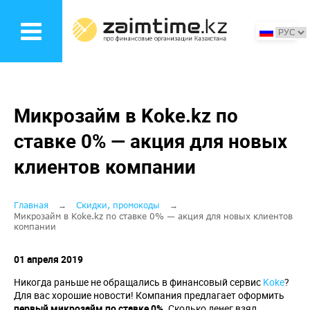
Перейти
к
основному
содержанию
Микрозайм в Koke.kz по
ставке 0% — акция для новых
клиентов компании
Строка
Главная
Скидки, промокоды
Микрозайм в Koke.kz по ставке 0% — акция для новых клиентов
компании
навигации
01 апреля 2019
Никогда раньше не обращались в финансовый сервис
Koke
?
Для вас хорошие новости! Компания предлагает оформить
первый микрозайм по ставке 0%
. Сколько денег взял,