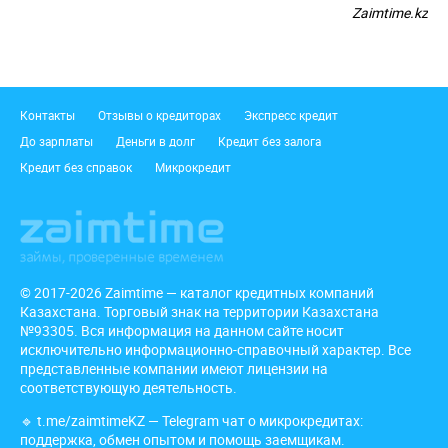
Zaimtime.kz
Подвал
Контакты
Отзывы о кредиторах
Экспресс кредит
До зарплаты
Деньги в долг
Кредит без залога
Кредит без справок
Микрокредит
© 2017-2026 Zaimtime — каталог кредитных компаний
Казахстана. Торговый знак на территории Казахстана
№93305. Вся информация на данном сайте носит
исключительно информационно-справочный характер. Все
представленные компании имеют лицензии на
соответствующую деятельность.
🔹
t.me/zaimtimeKZ
— Telegram чат о микрокредитах:
поддержка, обмен опытом и помощь заемщикам.