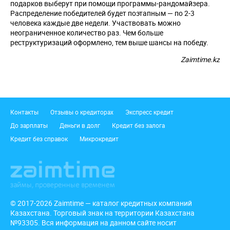
подарков выберут при помощи программы-рандомайзера.
Распределение победителей будет поэтапным — по 2-3
человека каждые две недели. Участвовать можно
неограниченное количество раз. Чем больше
реструктуризаций оформлено, тем выше шансы на победу.
Zaimtime.kz
Подвал
Контакты
Отзывы о кредиторах
Экспресс кредит
До зарплаты
Деньги в долг
Кредит без залога
Кредит без справок
Микрокредит
© 2017-2026 Zaimtime — каталог кредитных компаний
Казахстана. Торговый знак на территории Казахстана
№93305. Вся информация на данном сайте носит