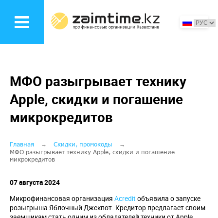
Перейти
к
основному
содержанию
МФО разыгрывает технику
Apple, скидки и погашение
микрокредитов
Строка
Главная
Скидки, промокоды
МФО разыгрывает технику Apple, скидки и погашение
микрокредитов
навигации
07 августа 2024
Микрофинансовая организация
Acredit
объявила о запуске
розыгрыша Яблочный Джекпот. Кредитор предлагает своим
заемщикам стать одним из обладателей техники от Apple.