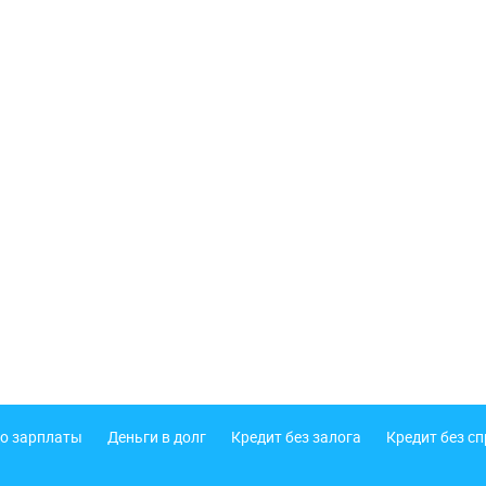
о зарплаты
Деньги в долг
Кредит без залога
Кредит без с