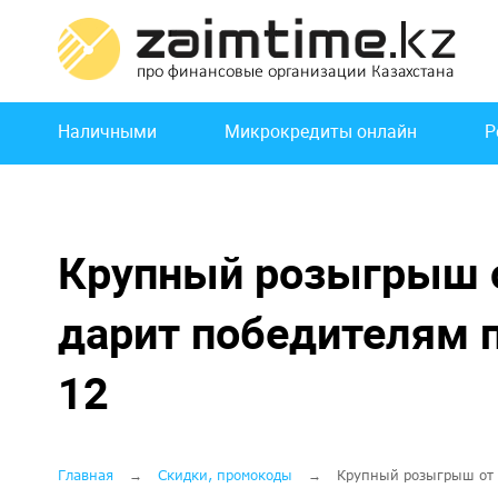
Перейти
к
основному
содержанию
Основная
Наличными
Микрокредиты онлайн
Р
навигация
Крупный розыгрыш о
дарит победителям п
12
Строка
Главная
Скидки, промокоды
Крупный розыгрыш от T