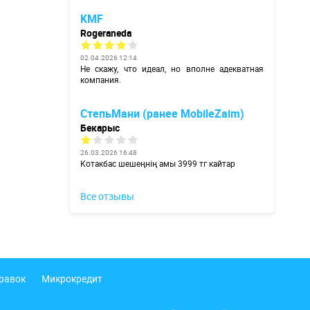
KMF
Rogeraneda
02.04.2026 12:14
Не скажу, что идеал, но вполне адекватная
компания.
СтепьМани (ранее MobileZaim)
Бекарыс
26.03.2026 16:48
Котакбас шешеңнің амы 3999 тг кайтар
Все отзывы
правок
Микрокредит