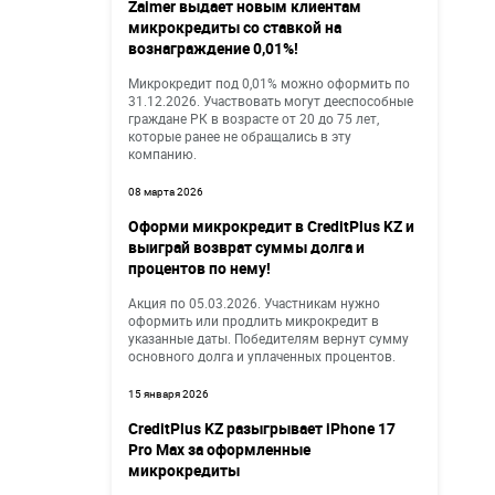
Zaimer выдает новым клиентам
микрокредиты со ставкой на
вознаграждение 0,01%!
Микрокредит под 0,01% можно оформить по
31.12.2026. Участвовать могут дееспособные
граждане РК в возрасте от 20 до 75 лет,
которые ранее не обращались в эту
компанию.
08 марта 2026
Оформи микрокредит в CreditPlus KZ и
выиграй возврат суммы долга и
процентов по нему!
Акция по 05.03.2026. Участникам нужно
оформить или продлить микрокредит в
указанные даты. Победителям вернут сумму
основного долга и уплаченных процентов.
15 января 2026
CreditPlus KZ разыгрывает iPhone 17
Pro Max за оформленные
микрокредиты