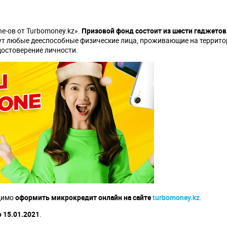
e-ов от Turbomoney.kz».
Призовой фонд состоит из шести гаджетов 
т любые дееспособные физические лица, проживающие на террито
удостоверение личности.
одимо
оформить микрокредит онлайн на сайте
turbomoney.kz
.
о 15.01.2021
.