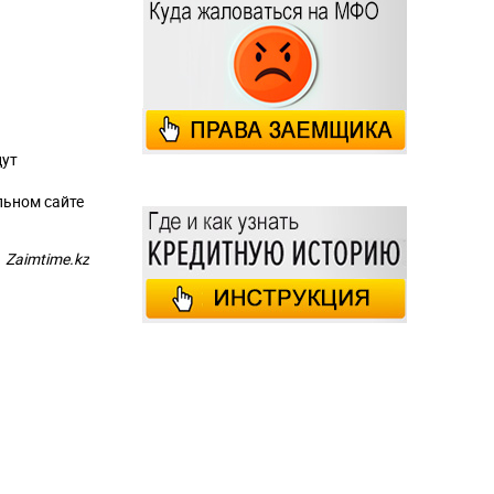
дут
льном сайте
Zaimtime.kz