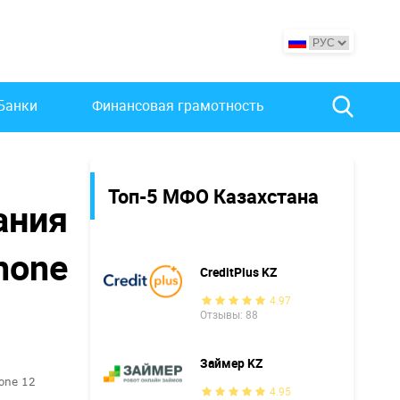
Банки
Финансовая грамотность
Топ-5 МФО Казахстана
ания
hone
CreditPlus KZ
4.97
Отзывы: 88
Займер KZ
one 12
4.95