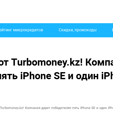
ейтинг микрокредитов
Скидки, промокоды
т Turbomoney.kz! Комп
ять iPhone SE и один iP
urbomoney.kz! Компания дарит победителям пять iPhone SE и один iPh