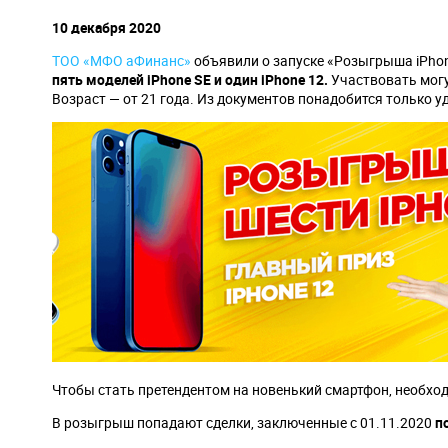
навигации
10 декабря 2020
ТОО «МФО аФинанс»
объявили о запуске «Розыгрыша iPhon
пять моделей iPhone SE и один iPhone 12.
Участвовать могу
Возраст — от 21 года. Из документов понадобится только 
Чтобы стать претендентом на новенький смартфон, необх
В розыгрыш попадают сделки, заключенные с 01.11.2020
п