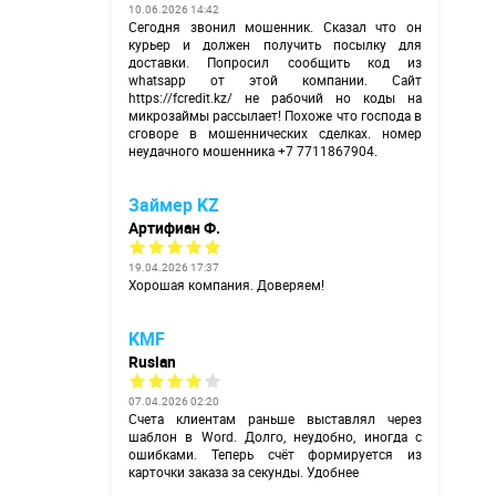
10.06.2026 14:42
Сегодня звонил мошенник. Сказал что он
курьер и должен получить посылку для
доставки. Попросил сообщить код из
whatsapp от этой компании. Сайт
https://fcredit.kz/
не рабочий но коды на
микрозаймы рассылает! Похоже что господа в
сговоре в мошеннических сделках. номер
неудачного мошенника +7 7711867904.
Займер KZ
Артифиан Ф.
19.04.2026 17:37
Хорошая компания. Доверяем!
KMF
Ruslan
07.04.2026 02:20
Счета клиентам раньше выставлял через
шаблон в Word. Долго, неудобно, иногда с
ошибками. Теперь счёт формируется из
карточки заказа за секунды. Удобнее