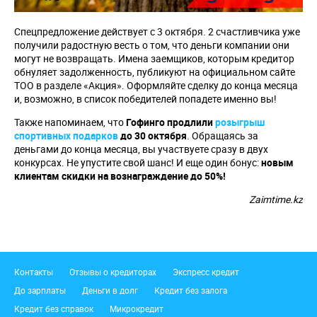
Спецпредложение действует с 3 октября. 2 счастливчика уже
получили радостную весть о том, что деньги компании они
могут не возвращать. Имена заемщиков, которым кредитор
обнуляет задолженность, публикуют на официальном сайте
ТОО в разделе «Акция». Оформляйте сделку до конца месяца
и, возможно, в список победителей попадете именно вы!
Также напоминаем, что
Гофинго продлили
розыгрыш
спортивных подарков
до 30 октября
. Обращаясь за
деньгами до конца месяца, вы участвуете сразу в двух
конкурсах. Не упустите свой шанс! И еще один бонус:
новым
клиентам скидки на вознаграждение до 50%!
Zaimtime.kz
Подвал
Контакты
Отзывы о кредиторах
Экспресс кредит
До зарплаты
Деньги в долг
Кредит без залога
Кредит без справок
Микрокредит