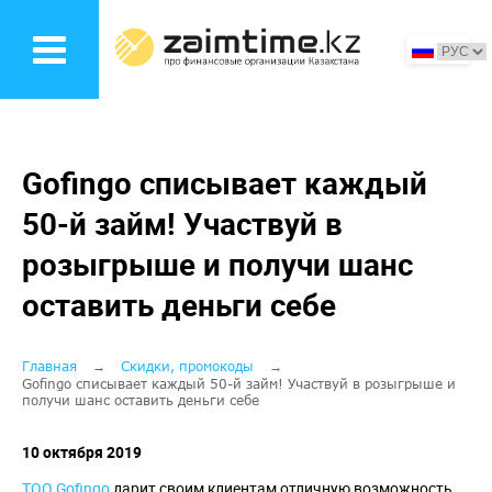
Перейти
к
основному
содержанию
Gofingo списывает каждый
50-й займ! Участвуй в
розыгрыше и получи шанс
оставить деньги себе
Строка
Главная
Скидки, промокоды
Gofingo списывает каждый 50-й займ! Участвуй в розыгрыше и
получи шанс оставить деньги себе
навигации
10 октября 2019
ТОО Gofingo
дарит своим клиентам отличную возможность