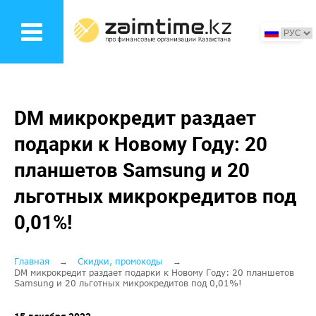
Перейти
к
основному
содержанию
DM микрокредит раздает
подарки к Новому Году: 20
планшетов Samsung и 20
льготных микрокредитов под
0,01%!
Строка
Главная
Скидки, промокоды
DM микрокредит раздает подарки к Новому Году: 20 планшетов
Samsung и 20 льготных микрокредитов под 0,01%!
навигации